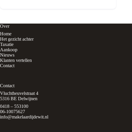
avond
op
Funda
scrollen?
Zo
Over
voorkom
Home
je
Het gezicht achter
stress
en
Taxatie
twijfel
Aankoop
Nieuws
Klanten vertellen
Contact
Contact
Vluchtheuvelstraat 4
5316 BE Delwijnen
0418 – 553100
06-10075627
info@makelaardijdewit.nl