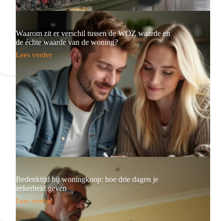
Waarom zit er verschil tussen de WOZ waarde en
de échte waarde van de woning?
Lees verder
Waarom
zit
er
verschil
tussen
de
WOZ
waarde
en
de
échte
waarde
van
de
woning?
Bedenktijd bij woningkoop: hoe drie dagen je
zekerheid geven
Lees verder
Bedenktijd
bij