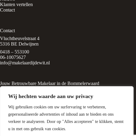
Klanten vertellen
Contact
Contact
Vluchtheuvelstraat 4
5316 BE Delwijnen
0418 – 553100
06-10075627
info@makelaardijdewit.nl
Jouw Betrouwbare Makelaar in de Bommelerwaard
Makelaardij de Wit is een kleinschalig makelaarskantoor in het
Wij hechten waarde aan uw privacy
rustige, groene dorp
Delwijnen, midden in de Bommelerwaard. Het kantoor wordt
Wij gebruiken cookies om uw surfervaring te verbeteren,
geleid door Liesbeth de Wit, een
ervaren makelaar met een passie voor huizen en
gepersonaliseerde advertenties of inhoud aan te bieden en ons
woningtaxatie.
verkeer te analyseren. Door op "Alles accepteren" te klikken, stemt
u in met ons gebruik van cookies.