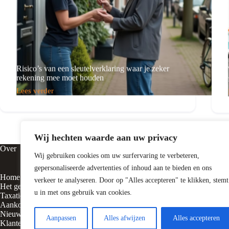
woning?
Risico’s van een sleutelverklaring waar je zeker
rekening mee moet houden
Lees verder
Risico’s
van
een
sleutelverklaring
waar
Wij hechten waarde aan uw privacy
je
zeker
Over
Contact
rekening
Wij gebruiken cookies om uw surfervaring te verbeteren,
mee
gepersonaliseerde advertenties of inhoud aan te bieden en ons
moet
Home
Vluchtheuvelst
verkeer te analyseren. Door op "Alles accepteren" te klikken, stemt
houden
Het gezicht achter
5316 BE Delw
u in met ons gebruik van cookies.
Taxatie
Aankoop
Nieuws
0418 – 55310
Aanpassen
Alles afwijzen
Alles accepteren
Klanten vertellen
06-10075627