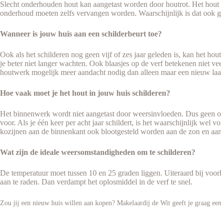
Slecht onderhouden hout kan aangetast worden door houtrot. Het hout d
onderhoud moeten zelfs vervangen worden. Waarschijnlijk is dat ook ge
Wanneer is jouw huis aan een schilderbeurt toe?
Ook als het schilderen nog geen vijf of zes jaar geleden is, kan het ho
je beter niet langer wachten. Ook blaasjes op de verf betekenen niet veel
houtwerk mogelijk meer aandacht nodig dan alleen maar een nieuw laagj
Hoe vaak moet je het hout in jouw huis schilderen?
Het binnenwerk wordt niet aangetast door weersinvloeden. Dus geen of
voor. Als je één keer per acht jaar schildert, is het waarschijnlijk w
kozijnen aan de binnenkant ook blootgesteld worden aan de zon en aan
Wat zijn de ideale weersomstandigheden om te schilderen?
De temperatuur moet tussen 10 en 25 graden liggen. Uiteraard bij voor
aan te raden. Dan verdampt het oplosmiddel in de verf te snel.
Zou jij een nieuw huis willen aan kopen? Makelaardij de Wit geeft je graag een