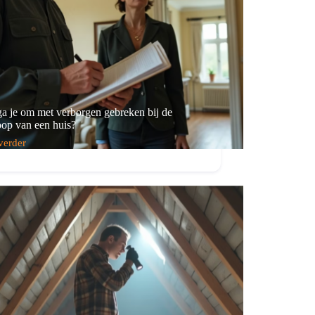
a je om met verborgen gebreken bij de
op van een huis?
verder
rgen
ken
oop