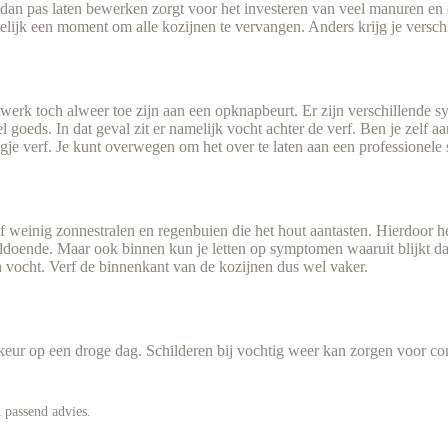
an pas laten bewerken zorgt voor het investeren van veel manuren en d
lijk een moment om alle kozijnen te vervangen. Anders krijg je verschi
utwerk toch alweer toe zijn aan een opknapbeurt. Er zijn verschillende 
 goeds. In dat geval zit er namelijk vocht achter de verf. Ben je zelf aa
e verf. Je kunt overwegen om het over te laten aan een professionele s
 weinig zonnestralen en regenbuien die het hout aantasten. Hierdoor h
el voldoende. Maar ook binnen kun je letten op symptomen waaruit blijkt
 vocht. Verf de binnenkant van de kozijnen dus wel vaker.
keur op een droge dag. Schilderen bij vochtig weer kan zorgen voor con
 passend advies.