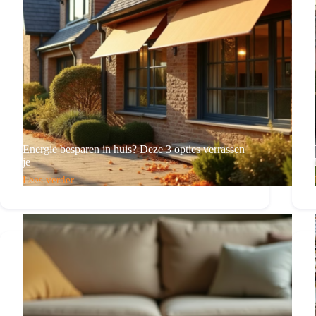
Energie besparen in huis? Deze 3 opties verrassen
je
Lees verder
Energie
besparen
in
huis?
Deze
3
opties
verrassen
je