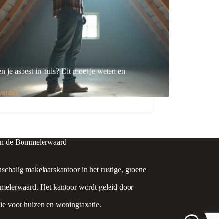
n je asbest in huis? Dit moet je weten en
verder
en
t
in de Bommelerwaard
nschalig makelaarskantoor in het rustige, groene
elerwaard. Het kantoor wordt geleid door
ie voor huizen en woningtaxatie.