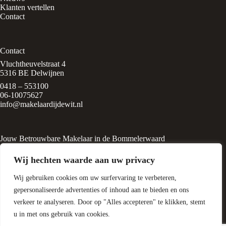
Klanten vertellen
Contact
Contact
Vluchtheuvelstraat 4
5316 BE Delwijnen
0418 – 553100
06-10075627
info@makelaardijdewit.nl
Jouw Betrouwbare Makelaar in de Bommelerwaard
Makelaardij de Wit is een kleinschalig makelaarskantoor in het
Wij hechten waarde aan uw privacy
rustige, groene dorp
Delwijnen, midden in de Bommelerwaard. Het kantoor wordt
Wij gebruiken cookies om uw surfervaring te verbeteren,
geleid door Liesbeth de Wit, een
ervaren makelaar met een passie voor huizen en
gepersonaliseerde advertenties of inhoud aan te bieden en ons
woningtaxatie.
verkeer te analyseren. Door op "Alles accepteren" te klikken, stemt
u in met ons gebruik van cookies.