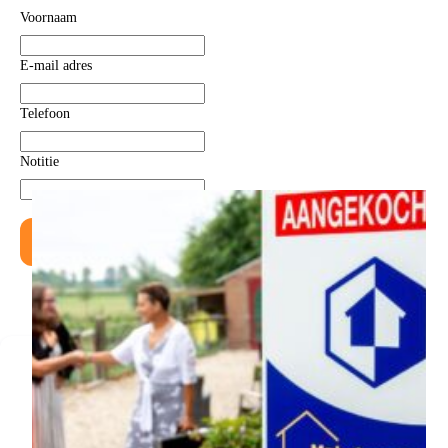
Voornaam
E-mail adres
Telefoon
Notitie
Versturen