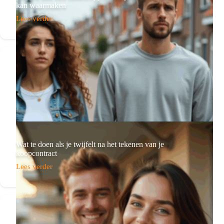
kan waarmaken
Lees verder
Ontdek
hoe
een
familiehypotheek
jouw
huisdroom
kan
waarmaken
Wat te doen als je twijfelt na het tekenen van je
koopcontract
Lees verder
Wat
te
doen
als
je
twijfelt
na