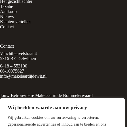
aankoop
Het gezicht achter
Taxatie
Aankoop
Nieuws
Klanten vertellen
Contact
Contact
Vluchtheuvelstraat 4
5316 BE Delwijnen
0418 – 553100
06-10075627
info@makelaardijdewit.nl
Jouw Betrouwbare Makelaar in de Bommelerwaard
Makelaardij de Wit is een kleinschalig makelaarskantoor in het
Wij hechten waarde aan uw privacy
rustige, groene dorp
Delwijnen, midden in de Bommelerwaard. Het kantoor wordt
Wij gebruiken cookies om uw surfervaring te verbeteren,
geleid door Liesbeth de Wit, een
ervaren makelaar met een passie voor huizen en
gepersonaliseerde advertenties of inhoud aan te bieden en ons