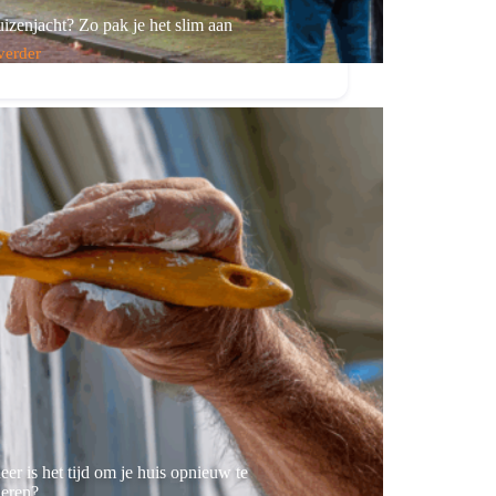
izenjacht? Zo pak je het slim aan
verder
njacht?
er is het tijd om je huis opnieuw te
deren?