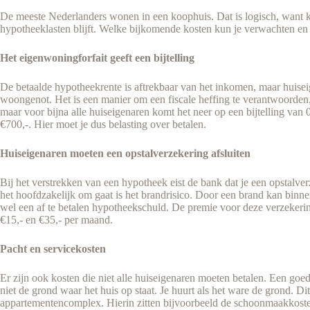
De meeste Nederlanders wonen in een koophuis. Dat is logisch, want ko
hypotheeklasten blijft. Welke bijkomende kosten kun je verwachten en 
Het eigenwoningforfait geeft een bijtelling
De betaalde hypotheekrente is aftrekbaar van het inkomen, maar huiseige
woongenot. Het is een manier om een fiscale heffing te verantwoorden, 
maar voor bijna alle huiseigenaren komt het neer op een bijtelling 
€700,-. Hier moet je dus belasting over betalen.
Huiseigenaren moeten een opstalverzekering afsluiten
Bij het verstrekken van een hypotheek eist de bank dat je een opstalv
het hoofdzakelijk om gaat is het brandrisico. Door een brand kan binnen
wel een af te betalen hypotheekschuld. De premie voor deze verzekerin
€15,- en €35,- per maand.
Pacht en servicekosten
Er zijn ook kosten die niet alle huiseigenaren moeten betalen. Een goe
niet de grond waar het huis op staat. Je huurt als het ware de grond. Di
appartementencomplex. Hierin zitten bijvoorbeeld de schoonmaakkosten 