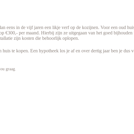
dan eens in de vijf jaren een likje verf op de kozijnen. Voor een oud 
p €300,- per maand. Hierbij zijn ze uitgegaan van het goed bijhouden v
llatie zijn kosten die behoorlijk oplopen.
en huis te kopen. Een hypotheek los je af en over dertig jaar ben je du
jou graag.