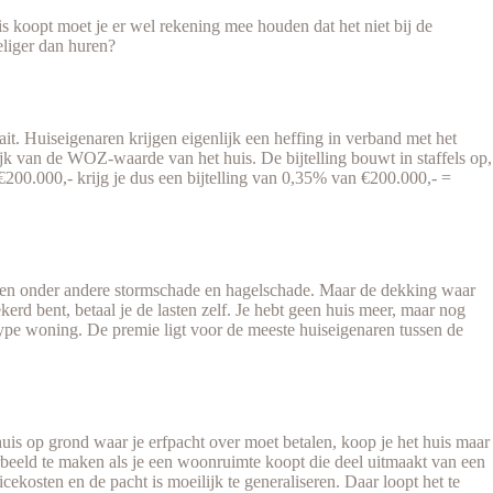
s koopt moet je er wel rekening mee houden dat het niet bij de
eliger dan huren?
it. Huiseigenaren krijgen eigenlijk een heffing in verband met het
jk van de WOZ-waarde van het huis. De bijtelling bouwt in staffels op,
00.000,- krijg je dus een bijtelling van 0,35% van €200.000,- =
 tegen onder andere stormschade en hagelschade. Maar de dekking waar
erd bent, betaal je de lasten zelf. Je hebt geen huis meer, maar nog
type woning. De premie ligt voor de meeste huiseigenaren tussen de
huis op grond waar je erfpacht over moet betalen, koop je het huis maar
oorbeeld te maken als je een woonruimte koopt die deel uitmaakt van een
osten en de pacht is moeilijk te generaliseren. Daar loopt het te