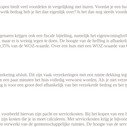
pen biedt veel voordelen in vergelijking met huren. Voordat je een hui
welk bedrag heb je het dan eigenlijk over? Is het dan nog steeds voord
naren krijgen ook een fiscale bijtelling, namelijk het eigenwoningforfa
maar er is weinig tegen te doen. De hoogte van de heffing is afhankeli
van 0,35% van de WOZ-waarde. Over een huis met een WOZ-waarde van €2
erzekering afsluit. Dit zijn vaak verzekeringen met een ruime dekking
 een paar minuten het huis volledig verwoest worden. Als je niet verzek
g is voor een groot deel afhankelijk van het verzekerde bedrag en het 
d voorbeeld hiervan zijn pacht en servicekosten. Bij het kopen van een 
t zijn kosten die je in moet calculeren. Met servicekosten krijg je bijv
verwerkt van de gemeenschappelijke ruimtes. De hoogte van de servicek