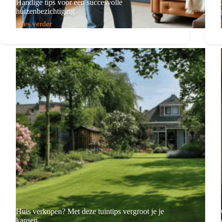
Handige tips voor een succesvolle
huizenbezichtiging
Lees verder
Handige
tips
voor
een
succesvolle
huizenbezichtiging
Huis verkopen? Met deze tuintips vergroot je je
kansen