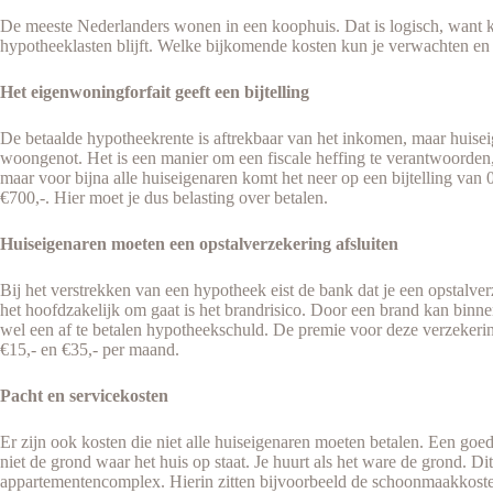
De meeste Nederlanders wonen in een koophuis. Dat is logisch, want ko
hypotheeklasten blijft. Welke bijkomende kosten kun je verwachten en 
Het eigenwoningforfait geeft een bijtelling
De betaalde hypotheekrente is aftrekbaar van het inkomen, maar huiseige
woongenot. Het is een manier om een fiscale heffing te verantwoorden, 
maar voor bijna alle huiseigenaren komt het neer op een bijtelling 
€700,-. Hier moet je dus belasting over betalen.
Huiseigenaren moeten een opstalverzekering afsluiten
Bij het verstrekken van een hypotheek eist de bank dat je een opstalv
het hoofdzakelijk om gaat is het brandrisico. Door een brand kan binnen
wel een af te betalen hypotheekschuld. De premie voor deze verzekerin
€15,- en €35,- per maand.
Pacht en servicekosten
Er zijn ook kosten die niet alle huiseigenaren moeten betalen. Een goe
niet de grond waar het huis op staat. Je huurt als het ware de grond. Di
appartementencomplex. Hierin zitten bijvoorbeeld de schoonmaakkosten 