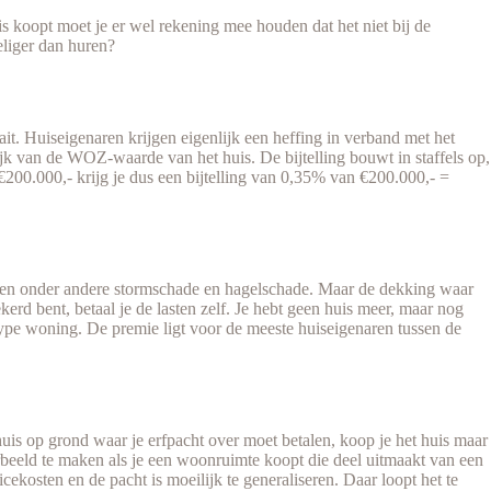
s koopt moet je er wel rekening mee houden dat het niet bij de
eliger dan huren?
it. Huiseigenaren krijgen eigenlijk een heffing in verband met het
jk van de WOZ-waarde van het huis. De bijtelling bouwt in staffels op,
00.000,- krijg je dus een bijtelling van 0,35% van €200.000,- =
 tegen onder andere stormschade en hagelschade. Maar de dekking waar
erd bent, betaal je de lasten zelf. Je hebt geen huis meer, maar nog
type woning. De premie ligt voor de meeste huiseigenaren tussen de
huis op grond waar je erfpacht over moet betalen, koop je het huis maar
oorbeeld te maken als je een woonruimte koopt die deel uitmaakt van een
osten en de pacht is moeilijk te generaliseren. Daar loopt het te