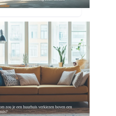
verder
en
kering
loeden
m zou je een huurhuis verkiezen boven een
uis?
verder