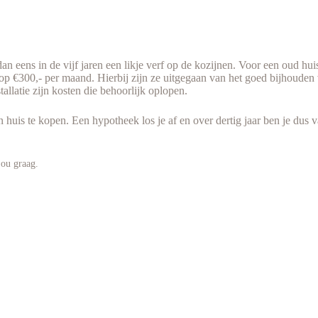
dan eens in de vijf jaren een likje verf op de kozijnen. Voor een oud 
p €300,- per maand. Hierbij zijn ze uitgegaan van het goed bijhouden v
llatie zijn kosten die behoorlijk oplopen.
en huis te kopen. Een hypotheek los je af en over dertig jaar ben je du
jou graag.