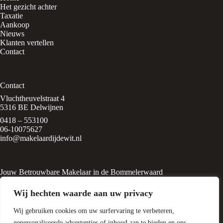
Het gezicht achter
Taxatie
Aankoop
Nieuws
Klanten vertellen
Contact
Contact
Vluchtheuvelstraat 4
5316 BE Delwijnen
0418 – 553100
06-10075627
info@makelaardijdewit.nl
Jouw Betrouwbare Makelaar in de Bommelerwaard
Makelaardij de Wit is een kleinschalig makelaarskantoor in het
Wij hechten waarde aan uw privacy
rustige, groene dorp
Delwijnen, midden in de Bommelerwaard. Het kantoor wordt
Wij gebruiken cookies om uw surfervaring te verbeteren,
geleid door Liesbeth de Wit, een
ervaren makelaar met een passie voor huizen en
gepersonaliseerde advertenties of inhoud aan te bieden en ons