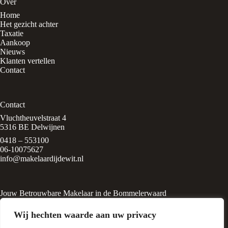
Over
Home
Het gezicht achter
Taxatie
Aankoop
Nieuws
Klanten vertellen
Contact
Contact
Vluchtheuvelstraat 4
5316 BE Delwijnen
0418 – 553100
06-10075627
info@makelaardijdewit.nl
Jouw Betrouwbare Makelaar in de Bommelerwaard
Makelaardij de Wit is een kleinschalig makelaarskantoor in het
Wij hechten waarde aan uw privacy
rustige, groene dorp
Delwijnen, midden in de Bommelerwaard. Het kantoor wordt