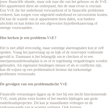
jouw financiële situatie, maar ook naar die van het gebouw en de VvE.
Het appartement dient als onderpand, dus de staat ervan is cruciaal.
Een VvE die het onderhoud verwaarloost of in financiële problemen
verkeert, kan zorgen voor uitgesteld onderhoud en onvoorziene kosten.
Dit kan de waarde van je appartement doen dalen, wat banken
afschrikt en kan leiden tot een afgewezen hypotheekaanvraag of
strenge voorwaarden.
Hoe herken je een probleem-VvE?
Het is niet altijd eenvoudig, maar sommige alarmsignalen kun je zelf
spotten. Vraag het jaarverslag op en kijk of de reservepot voldoende
gevuld is. Daarnaast is het belangrijk om te checken of er een
meerjarenonderhoudsplan is en of er regelmatig vergaderingen worden
gehouden. Als eigenaren betalingen missen of als er conflicten zijn,
kan dit wijzen op een problematisch bestuur dat toekomstige
problemen veroorzaakt.
De gevolgen van een problematische VvE
Financiële verrassingen liggen op de loer bij een slecht functionerende
VvE, zoals plotse extra kosten of het moeten bijdragen aan grote
onderhoudsprojecten. Dit kan je maandlasten verhogen en de
verkoopwaarde van je woning verlagen. Ook kunnen