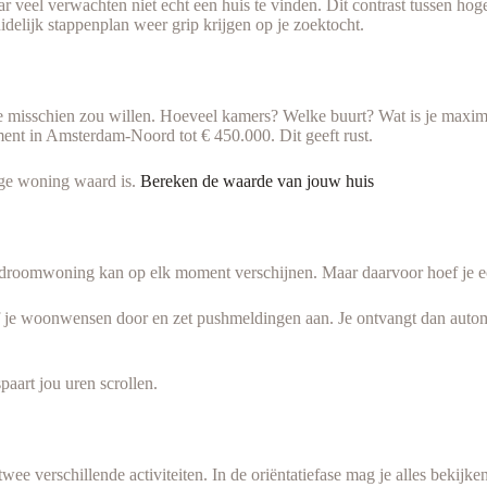
aar veel verwachten niet echt een huis te vinden. Dit contrast tussen h
idelijk stappenplan weer grip krijgen op je zoektocht.
je misschien zou willen. Hoeveel kamers? Welke buurt? Wat is je maximal
ement in Amsterdam-Noord tot € 450.000. Dit geeft rust.
ige woning waard is.
Bereken de waarde van jouw huis
e droomwoning kan op elk moment verschijnen. Maar daarvoor hoef je ec
f je woonwensen door en zet pushmeldingen aan. Je ontvangt dan autom
paart jou uren scrollen.
 twee verschillende activiteiten. In de oriëntatiefase mag je alles bekij