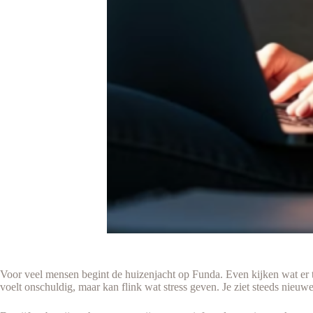
Voor veel mensen begint de huizenjacht op Funda. Even kijken wat er te
voelt onschuldig, maar kan flink wat stress geven. Je ziet steeds nieuwe o