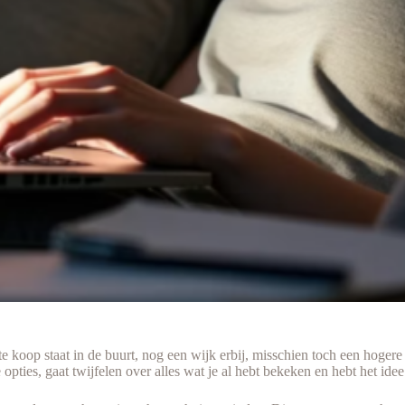
 koop staat in de buurt, nog een wijk erbij, misschien toch een hogere 
pties, gaat twijfelen over alles wat je al hebt bekeken en hebt het idee d