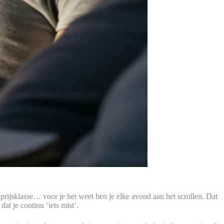
prijsklasse… voor je het weet ben je elke avond aan het scrollen. Dat
at je continu ‘iets mist’.