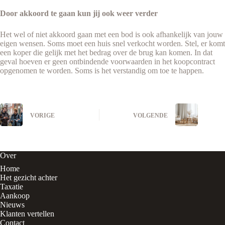
Door akkoord te gaan kun jij ook weer verder
Het wel of niet akkoord gaan met een bod is ook afhankelijk van jouw
eigen wensen. Soms moet een huis snel verkocht worden. Stel, er komt
een koper die gelijk met het bedrag over de brug kan komen. In dat
geval hoeven er geen ontbindende voorwaarden in het koopcontract
opgenomen te worden. Soms is het verstandig om toe te happen.
VORIGE
VOLGENDE
Over
Home
Het gezicht achter
Taxatie
Aankoop
Nieuws
Klanten vertellen
Contact