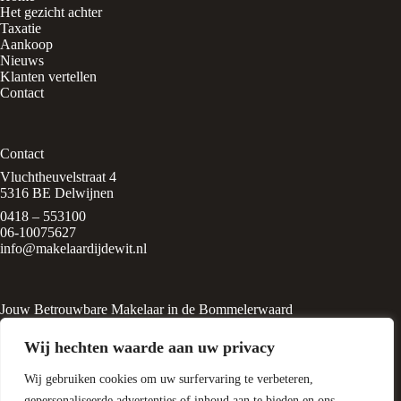
Het gezicht achter
Taxatie
Aankoop
Nieuws
Klanten vertellen
Contact
Contact
Vluchtheuvelstraat 4
5316 BE Delwijnen
0418 – 553100
06-10075627
info@makelaardijdewit.nl
Jouw Betrouwbare Makelaar in de Bommelerwaard
Makelaardij de Wit is een kleinschalig makelaarskantoor in het
Wij hechten waarde aan uw privacy
rustige, groene dorp
Delwijnen, midden in de Bommelerwaard. Het kantoor wordt
Wij gebruiken cookies om uw surfervaring te verbeteren,
geleid door Liesbeth de Wit, een
ervaren makelaar met een passie voor huizen en
gepersonaliseerde advertenties of inhoud aan te bieden en ons