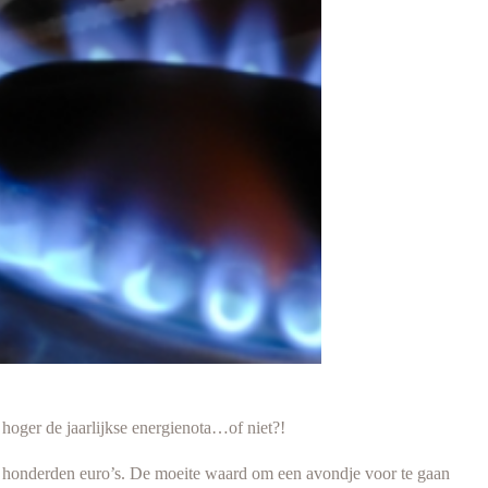
hoger de jaarlijkse energienota…of niet?!
ele honderden euro’s. De moeite waard om een avondje voor te gaan