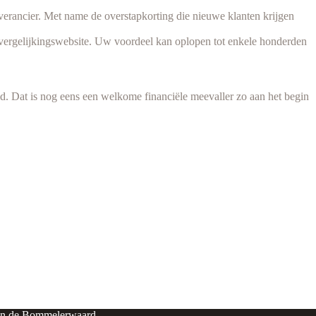
everancier. Met name de overstapkorting die nieuwe klanten krijgen
n vergelijkingswebsite. Uw voordeel kan oplopen tot enkele honderden
d. Dat is nog eens een welkome financiële meevaller zo aan het begin
in de Bommelerwaard