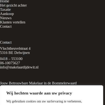
Home
Het gezicht achter
Taxatie
Aankoop
Nieuws
Klanten vertellen
Contact
Contact
Vluchtheuvelstraat 4
5316 BE Delwijnen
0418 – 553100
06-10075627
info@makelaardijdewit.nl
Jouw Betrouwbare Makelaar in de Bommelerwaard
Makelaardij de Wit is een kleinschalig makelaarskantoor in het
Wij hechten waarde aan uw privacy
rustige, groene dorp
Delwijnen, midden in de Bommelerwaard. Het kantoor wordt
Wij gebruiken cookies om uw surfervaring te verbeteren,
geleid door Liesbeth de Wit, een