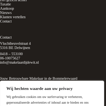
Taxatie
Aankoop
Nieuws
Klanten vertellen
Contact
Contact
Vluchtheuvelstraat 4
5316 BE Delwijnen
0418 – 553100
06-10075627
info@makelaardijdewit.nl
Jouw Betrouwbare Makelaar in de Bommelerwaard
Makelaardij de Wit is een kleinschalig makelaarskantoor in het
Wij hechten waarde aan uw privacy
rustige, groene dorp
Delwijnen, midden in de Bommelerwaard. Het kantoor wordt
Wij gebruiken cookies om uw surfervaring te verbeteren,
geleid door Liesbeth de Wit, een
ervaren makelaar met een passie voor huizen en
gepersonaliseerde advertenties of inhoud aan te bieden en ons
woningtaxatie.