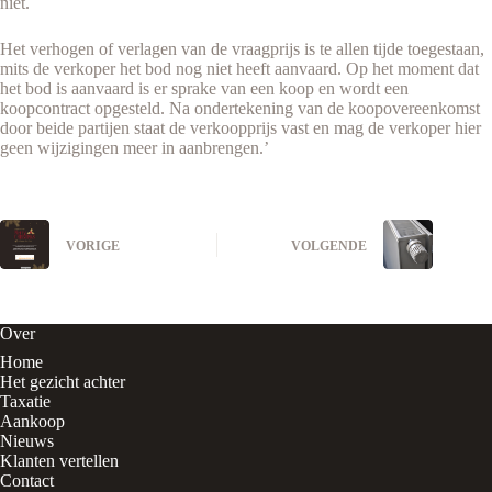
niet.
Het verhogen of verlagen van de vraagprijs is te allen tijde toegestaan,
mits de verkoper het bod nog niet heeft aanvaard. Op het moment dat
het bod is aanvaard is er sprake van een koop en wordt een
koopcontract opgesteld. Na ondertekening van de koopovereenkomst
door beide partijen staat de verkoopprijs vast en mag de verkoper hier
geen wijzigingen meer in aanbrengen.’
VORIGE
VOLGENDE
Over
Home
Het gezicht achter
Taxatie
Aankoop
Nieuws
Klanten vertellen
Contact