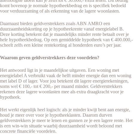
allerhoogste labels kan je zelfs tot € 50.000,- extra lenen. Dit bedrag
komt bovenop je normale hypotheekbedrag en is specifiek bedoeld
voor verduurzaming of als erkenning van de lagere woonlasten.
Daarnaast bieden geldverstrekkers zoals ABN AMRO een
duurzaamheidskorting op je hypotheekrente vanaf energielabel B.
Deze korting betekent dat je maandelijks minder rente betaalt over je
hele hypotheekbedrag. Op een gemiddelde hypotheek van € 400.000,-
scheelt zelfs een kleine rentekorting al honderden euro’s per jaar.
Waarom geven geldverstrekkers deze voordelen?
Het antwoord ligt in je maandelijkse uitgaven. Een woning met
energielabel A verbruikt vaak de helft minder energie dan een woning
met label D of lager. Voor jou betekent dit lagere energierekeningen,
soms wel € 100,- tot € 200,- per maand minder. Geldverstrekkers
rekenen deze lagere woonlasten mee als extra draagkracht voor je
hypotheek.
Het werkt eigenlijk heel logisch: als je minder kwijt bent aan energie,
houd je meer over voor je hypotheeklasten. Daarom durven
geldverstrekkers je meer te lenen en gunnen ze je een lagere rente. Het
is een win-win situatie waarbij duurzaamheid wordt beloond met
concrete financiële voordelen.