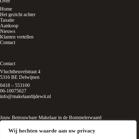
Over
Home
Het gezicht achter
Taxatie
Aankoop
Nieuws
Klanten vertellen
Contact
Contact
Vluchtheuvelstraat 4
5316 BE Delwijnen
0418 – 553100
06-10075627
info@makelaardijdewit.nl
Jouw Betrouwbare Makelaar in de Bommelerwaard
Makelaardij de Wit is een kleinschalig makelaarskantoor in het
Wij hechten waarde aan uw privacy
rustige, groene dorp
Delwijnen, midden in de Bommelerwaard. Het kantoor wordt