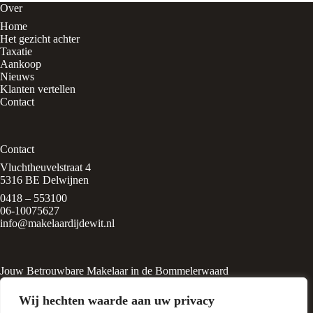
Over
Home
Het gezicht achter
Taxatie
Aankoop
Nieuws
Klanten vertellen
Contact
Contact
Vluchtheuvelstraat 4
5316 BE Delwijnen
0418 – 553100
06-10075627
info@makelaardijdewit.nl
Jouw Betrouwbare Makelaar in de Bommelerwaard
Makelaardij de Wit is een kleinschalig makelaarskantoor in het
Wij hechten waarde aan uw privacy
rustige, groene dorp