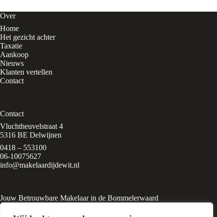
Over
Home
Het gezicht achter
Taxatie
Aankoop
Nieuws
Klanten vertellen
Contact
Contact
Vluchtheuvelstraat 4
5316 BE Delwijnen
0418 – 553100
06-10075627
info@makelaardijdewit.nl
Jouw Betrouwbare Makelaar in de Bommelerwaard
Makelaardij de Wit is een kleinschalig makelaarskantoor in het