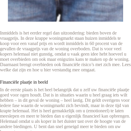
Inmiddels is het eerder regel dan uitzondering: bieden boven de
vraagprijs. In deze krappe woningmarkt staan huizen inmiddels te
koop voor een vanaf prijs en wordt inmiddels in 60 procent van de
gevallen de vraagprijs van de woning overboden. Dat is voor veel
kopers helemaal niet gunstig, omdat u vaak geen idee hebt hoeveel u
moet overbieden om ook maar enigszins kans te maken op de woning.
Daarnaast brengt overbieden ook financiële risico’s met zich mee. Lees
welke dat zijn en hoe u hier verstandig mee omgaat.
Financiële plaatje in beeld
In de eerste plaats is het heel belangrijk dat u zelf uw financiële plaatje
goed voor ogen houdt. Dat is in situaties waarin u heel graag iets wilt
hebben – in dit geval de woning – heel lastig. Dit geldt overigens voor
iedere fase waarin de woningmarkt zich bevindt, maar in deze tijd van
krapte helemaal. Het is heel gemakkelijk om u (emotioneel) te laten
meeslepen en meer te bieden dan u eigenlijk financieel kan opbrengen.
Helemaal omdat u als koper in het duister tast over de hoogte van de
andere biedingen. U bent dan snel geneigd meer te bieden om uw