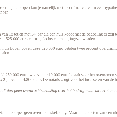
en bij het kopen kun je namelijk niet meer financieren in een hypotheek
lingen.
 van 18 tot en met 34 jaar die een huis koopt met de bedoeling er zelf 
g van 525.000 euro en mag slechts eenmalig ingezet worden.
n huis kopen boven deze 525.000 euro betalen twee procent overdrachtsb
etalen.
eeld 250.000 euro, waarvan je 10.000 euro betaalt voor het overnemen v
x 2 procent = 4.800 euro. De notaris zorgt voor het incasseren van de h
lt dan geen overdrachtsbelasting over het bedrag waar binnen 6 maan
taalt de koper geen overdrachtsbelasting. Maar in de kosten van een n