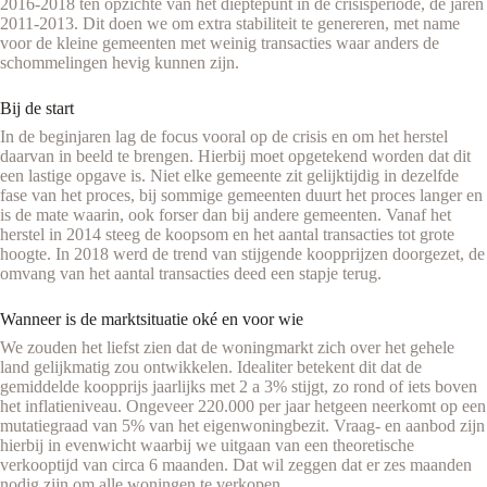
2016-2018 ten opzichte van het dieptepunt in de crisisperiode, de jaren
2011-2013. Dit doen we om extra stabiliteit te genereren, met name
voor de kleine gemeenten met weinig transacties waar anders de
schommelingen hevig kunnen zijn.
Bij de start
In de beginjaren lag de focus vooral op de crisis en om het herstel
daarvan in beeld te brengen. Hierbij moet opgetekend worden dat dit
een lastige opgave is. Niet elke gemeente zit gelijktijdig in dezelfde
fase van het proces, bij sommige gemeenten duurt het proces langer en
is de mate waarin, ook forser dan bij andere gemeenten. Vanaf het
herstel in 2014 steeg de koopsom en het aantal transacties tot grote
hoogte. In 2018 werd de trend van stijgende koopprijzen doorgezet, de
omvang van het aantal transacties deed een stapje terug.
Wanneer is de marktsituatie oké en voor wie
We zouden het liefst zien dat de woningmarkt zich over het gehele
land gelijkmatig zou ontwikkelen. Idealiter betekent dit dat de
gemiddelde koopprijs jaarlijks met 2 a 3% stijgt, zo rond of iets boven
het inflatieniveau. Ongeveer 220.000 per jaar hetgeen neerkomt op een
mutatiegraad van 5% van het eigenwoningbezit. Vraag- en aanbod zijn
hierbij in evenwicht waarbij we uitgaan van een theoretische
verkooptijd van circa 6 maanden. Dat wil zeggen dat er zes maanden
nodig zijn om alle woningen te verkopen.