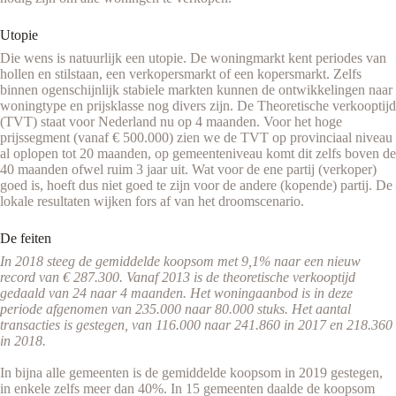
Utopie
Die wens is natuurlijk een utopie. De woningmarkt kent periodes van
hollen en stilstaan, een verkopersmarkt of een kopersmarkt. Zelfs
binnen ogenschijnlijk stabiele markten kunnen de ontwikkelingen naar
woningtype en prijsklasse nog divers zijn. De Theoretische verkooptijd
(TVT) staat voor Nederland nu op 4 maanden. Voor het hoge
prijssegment (vanaf € 500.000) zien we de TVT op provinciaal niveau
al oplopen tot 20 maanden, op gemeenteniveau komt dit zelfs boven de
40 maanden ofwel ruim 3 jaar uit. Wat voor de ene partij (verkoper)
goed is, hoeft dus niet goed te zijn voor de andere (kopende) partij. De
lokale resultaten wijken fors af van het droomscenario.
De feiten
In 2018 steeg de gemiddelde koopsom met 9,1% naar een nieuw
record van € 287.300. Vanaf 2013 is de theoretische verkooptijd
gedaald van 24 naar 4 maanden. Het woningaanbod is in deze
periode afgenomen van 235.000 naar 80.000 stuks. Het aantal
transacties is gestegen, van 116.000 naar 241.860 in 2017 en 218.360
in 2018.
In bijna alle gemeenten is de gemiddelde koopsom in 2019 gestegen,
in enkele zelfs meer dan 40%. In 15 gemeenten daalde de koopsom