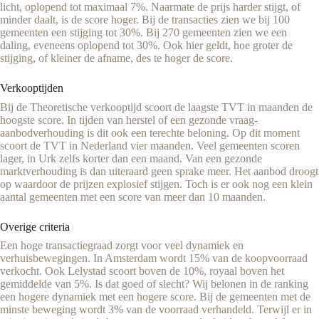
licht, oplopend tot maximaal 7%. Naarmate de prijs harder stijgt, of
minder daalt, is de score hoger. Bij de transacties zien we bij 100
gemeenten een stijging tot 30%. Bij 270 gemeenten zien we een
daling, eveneens oplopend tot 30%. Ook hier geldt, hoe groter de
stijging, of kleiner de afname, des te hoger de score.
Verkooptijden
Bij de Theoretische verkooptijd scoort de laagste TVT in maanden de
hoogste score. In tijden van herstel of een gezonde vraag-
aanbodverhouding is dit ook een terechte beloning. Op dit moment
scoort de TVT in Nederland vier maanden. Veel gemeenten scoren
lager, in Urk zelfs korter dan een maand. Van een gezonde
marktverhouding is dan uiteraard geen sprake meer. Het aanbod droogt
op waardoor de prijzen explosief stijgen. Toch is er ook nog een klein
aantal gemeenten met een score van meer dan 10 maanden.
Overige criteria
Een hoge transactiegraad zorgt voor veel dynamiek en
verhuisbewegingen. In Amsterdam wordt 15% van de koopvoorraad
verkocht. Ook Lelystad scoort boven de 10%, royaal boven het
gemiddelde van 5%. Is dat goed of slecht? Wij belonen in de ranking
een hogere dynamiek met een hogere score. Bij de gemeenten met de
minste beweging wordt 3% van de voorraad verhandeld. Terwijl er in