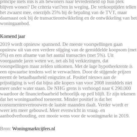
principe niets mis is als bewoners naar tevredenheid op hun plek
blijven wonen? De criteria vari?ren in weging. De verkooptijden tellen
het zwaarst mee, enerzijds 25% bij de bepaling van de TVT, maar
daarnaast ook bij de transactieontwikkeling en de ontwikkeling van het
woningaanbod.
Komend jaar
2019 wordt opnieuw spannend. De meeste voorspellingen gaan
opnieuw uit van een verdere stijging van de gemiddelde koopsom (met
5%) en een afname van het aantal transacties (met 5%). Uit
voorgaande jaren weten we, net als bij verkiezingen, dat
voorspellingen maar zelden uitkomen. Met de lage hypotheekrente is
een opwaartse tendens wel te verwachten. Door de stijgende prijzen
neemt de betaalbaarheid enigszins af. Positief nieuws aan de
prijsstijging is wel dat bijna alle kopers van voor 2008 inmiddels niet
meer onder water staan. De NHG grens is verhoogd naar € 290.000
waardoor de financierbaarheid behoorlijk op peil blijft. Er zijn tekenen
dat het woningaanbod toeneemt. Minder positief is dat het
consumentenvertrouwen de laatste maanden daalt. Verder wordt er
weer iets meer gebouwd. Meer evenwicht in vraag- en
aanbodverhouding, een mooie wens voor de woningmarkt in 2019.
Bron:
Woningmarktcijfers.nl