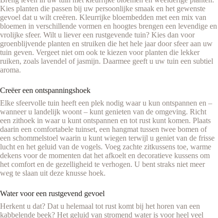
Kies planten die passen bij uw persoonlijke smaak en het gewenste
gevoel dat u wilt creëren. Kleurrijke bloembedden met een mix van
bloemen in verschillende vormen en hoogtes brengen een levendige en
vrolijke sfeer. Wilt u liever een rustgevende tuin? Kies dan voor
groenblijvende planten en struiken die het hele jaar door sfeer aan uw
tuin geven. Vergeet niet om ook te kiezen voor planten die lekker
ruiken, zoals lavendel of jasmijn. Daarmee geeft u uw tuin een subtiel
aroma.
Creëer een ontspanningshoek
Elke sfeervolle tuin heeft een plek nodig waar u kun ontspannen en –
wanneer u landelijk woont – kunt genieten van de omgeving. Richt
een zithoek in waar u kunt ontspannen en tot rust kunt komen. Plaats
daarin een comfortabele tuinset, een hangmat tussen twee bomen of
een schommelstoel waarin u kunt wiegen terwijl u geniet van de frisse
lucht en het geluid van de vogels. Voeg zachte zitkussens toe, warme
dekens voor de momenten dat het afkoelt en decoratieve kussens om
het comfort en de gezelligheid te verhogen. U bent straks niet meer
weg te slaan uit deze knusse hoek.
Water voor een rustgevend gevoel
Herkent u dat? Dat u helemaal tot rust komt bij het horen van een
kabbelende beek? Het geluid van stromend water is voor heel veel