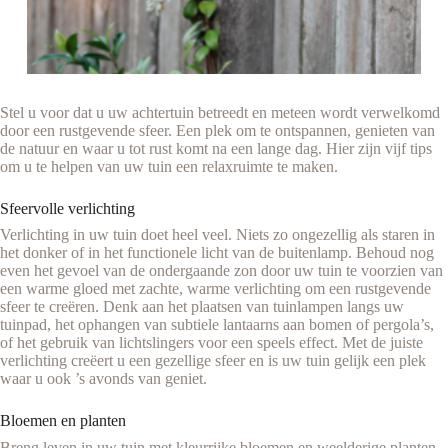
Stel u voor dat u uw achtertuin betreedt en meteen wordt verwelkomd
door een rustgevende sfeer. Een plek om te ontspannen, genieten van
de natuur en waar u tot rust komt na een lange dag. Hier zijn vijf tips
om u te helpen van uw tuin een relaxruimte te maken.
Sfeervolle verlichting
Verlichting in uw tuin doet heel veel. Niets zo ongezellig als staren in
het donker of in het functionele licht van de buitenlamp. Behoud nog
even het gevoel van de ondergaande zon door uw tuin te voorzien van
een warme gloed met zachte, warme verlichting om een rustgevende
sfeer te creëren. Denk aan het plaatsen van tuinlampen langs uw
tuinpad, het ophangen van subtiele lantaarns aan bomen of pergola’s,
of het gebruik van lichtslingers voor een speels effect. Met de juiste
verlichting creëert u een gezellige sfeer en is uw tuin gelijk een plek
waar u ook ’s avonds van geniet.
Bloemen en planten
Breng leven in uw tuin met kleurrijke bloemen en weelderige planten.