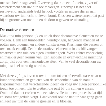
mensen heel rustgevend. Overweeg daarom een fontein, vijver of
waterelement aan uw tuin toe te voegen. Enerzijds is het heel
rustgevend, anderzijds trekt het ook vogels en andere dieren aan,
waardoor uw tuin echt tot leven komt. Kies een waterelement dat past
bij de grootte van uw tuin en de door u gewenste uitstraling.
Decoratieve elementen
Maak uw tuin persoonlijk en uniek door decoratieve elementen toe te
voegen. Denk aan tuinbeelden, windgongen, hangende manden of
potten met bloemen en andere kunstwerken. Kies items die passen bij
uw smaak en stijl. Zet de decoratieve elementen in als blikvangers
waarmee u uw tuin een eigen karakter geeft. Wees echter voorzichtig
en maak er geen kermis van. Een subtiele en evenwichtige inrichting
zorgt juist voor een harmonieuze sfeer. Van te veel decoratie kan uw
tuin juist heel onrustig worden.
Met deze vijf tips tovert u uw tuin om tot een sfeervolle oase waar u
kunt ontspannen en genieten van de schoonheid van de natuur.
Experimenteer met verschillende ideeën en voeg uw eigen persoonlijke
touch
toe om een tuin te creëren die past bij uw stijl en wensen.
Onthoud dat het creëren van een sfeervolle tuin een proces is dat tijd
en soms wat geduld vergt. Laat vooral ook de natuur haar gang gaan
en geef uw tuin de kans te groeien en te bloeien.