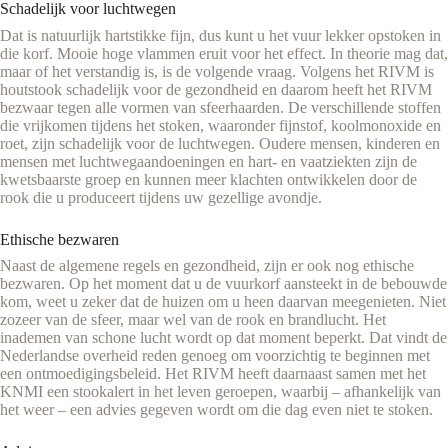
Schadelijk voor luchtwegen
Dat is natuurlijk hartstikke fijn, dus kunt u het vuur lekker opstoken in
die korf. Mooie hoge vlammen eruit voor het effect. In theorie mag dat,
maar of het verstandig is, is de volgende vraag. Volgens het RIVM is
houtstook schadelijk voor de gezondheid en daarom heeft het RIVM
bezwaar tegen alle vormen van sfeerhaarden. De verschillende stoffen
die vrijkomen tijdens het stoken, waaronder fijnstof, koolmonoxide en
roet, zijn schadelijk voor de luchtwegen. Oudere mensen, kinderen en
mensen met luchtwegaandoeningen en hart- en vaatziekten zijn de
kwetsbaarste groep en kunnen meer klachten ontwikkelen door de
rook die u produceert tijdens uw gezellige avondje.
Ethische bezwaren
Naast de algemene regels en gezondheid, zijn er ook nog ethische
bezwaren. Op het moment dat u de vuurkorf aansteekt in de bebouwde
kom, weet u zeker dat de huizen om u heen daarvan meegenieten. Niet
zozeer van de sfeer, maar wel van de rook en brandlucht. Het
inademen van schone lucht wordt op dat moment beperkt. Dat vindt de
Nederlandse overheid reden genoeg om voorzichtig te beginnen met
een ontmoedigingsbeleid. Het RIVM heeft daarnaast samen met het
KNMI een stookalert in het leven geroepen, waarbij – afhankelijk van
het weer – een advies gegeven wordt om die dag even niet te stoken.