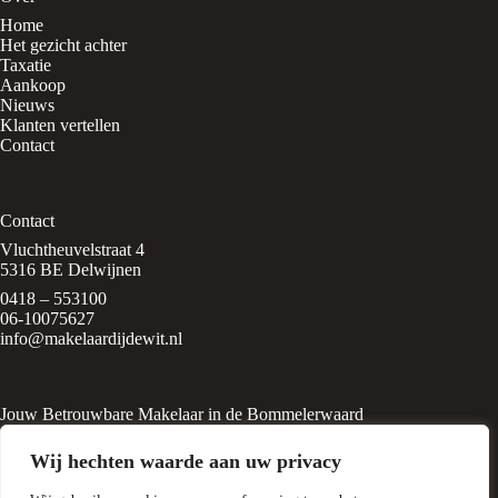
Home
Het gezicht achter
Taxatie
Aankoop
Nieuws
Klanten vertellen
Contact
Contact
Vluchtheuvelstraat 4
5316 BE Delwijnen
0418 – 553100
06-10075627
info@makelaardijdewit.nl
Jouw Betrouwbare Makelaar in de Bommelerwaard
Makelaardij de Wit is een kleinschalig makelaarskantoor in het
Wij hechten waarde aan uw privacy
rustige, groene dorp
Delwijnen, midden in de Bommelerwaard. Het kantoor wordt