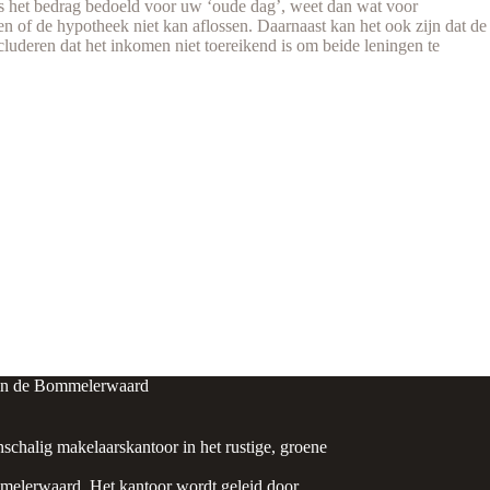
 Is het bedrag bedoeld voor uw ‘oude dag’, weet dan wat voor
en of de hypotheek niet kan aflossen. Daarnaast kan het ook zijn dat de
cluderen dat het inkomen niet toereikend is om beide leningen te
in de Bommelerwaard
nschalig makelaarskantoor in het rustige, groene
elerwaard. Het kantoor wordt geleid door