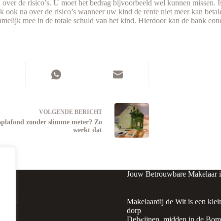
en over de risico’s. U moet het bedrag bijvoorbeeld wel kunnen missen.
nk ook na over de risico’s wanneer uw kind de rente niet meer kan betal
namelijk mee in de totale schuld van het kind. Hierdoor kan de bank con
VOLGENDE
BERICHT
splafond zonder slimme meter? Zo
werkt dat
Jouw Betrouwbare Makelaar 
raat 4
Makelaardij de Wit is een klei
ijnen
dorp
Delwijnen, midden in de Bomm