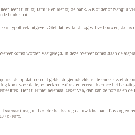
leen leent u nu bij familie en niet bij de bank. Als ouder ontvangt u v
 de bank staat.
n hypotheek uitgeven. Stel dat uw kind nog wil verbouwen, dan is de 
 overeenkomst worden vastgelegd. In deze overeenkomst staan de afsprak
e zijn met de op dat moment geldende gemiddelde rente onder dezelfde o
erking komt voor de hypotheekrenteaftrek en vervalt hiermee het bela
nteaftrek. Bent u er niet helemaal zeker van, dan kan de notaris en de 
t. Daarnaast mag u als ouder het bedrag dat uw kind aan aflossing en re
6.035 euro.