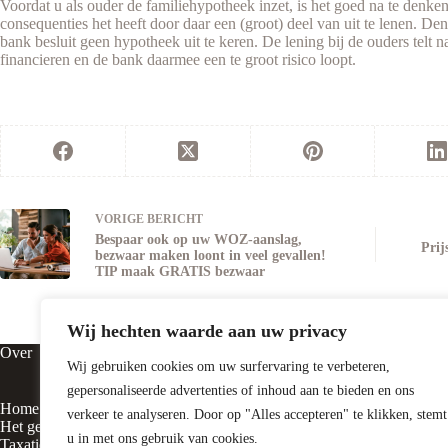
Voordat u als ouder de familiehypotheek inzet, is het goed na te denk
consequenties het heeft door daar een (groot) deel van uit te lenen. De
bank besluit geen hypotheek uit te keren. De lening bij de ouders telt 
financieren en de bank daarmee een te groot risico loopt.
VORIGE
BERICHT
Bespaar ook op uw WOZ-aanslag,
Prij
bezwaar maken loont in veel gevallen!
TIP maak GRATIS bezwaar
Wij hechten waarde aan uw privacy
Over
Contact
Wij gebruiken cookies om uw surfervaring te verbeteren,
gepersonaliseerde advertenties of inhoud aan te bieden en ons
Home
Vluchtheuvelst
verkeer te analyseren. Door op "Alles accepteren" te klikken, stemt
Het gezicht achter
5316 BE Delw
u in met ons gebruik van cookies.
Taxatie