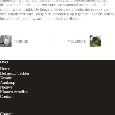
Aangezien wij het leidingwater in Nederland probleemloos kunnen
drinken hoeft u niet te kiezen voor een waterontharder omdat u dan
schoon water drinkt. De keuze voor een waterontharder is vaak van
veel praktischer aard. Wegen de voordelen op tegen de nadelen, dan is
het zeker de moeite waard om u erin te verdiepen.
VORIGE
VOLGENDE
Over
Home
Het gezicht achter
Taxatie
Aankoop
Nieuws
Klanten vertellen
Contact
Contact