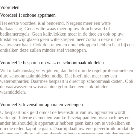
Voordelen
Voordeel 1: schone apparaten
Het eerste voordeel is al benoemd. Nergens meer een witte
kalkaanslag. Geen witte waas meer op uw douchewand of
badkamertegels. Geen kalkvlokken meer in de thee en ook op uw
kristallen wijnglazen geen witte strepen meer zodra u deze uit de
vaatwasser haalt. Ook de kranen en douchekoppen hebben baat bij een
ontkalker, deze zullen minder snel verstoppen.
Voordeel 2: besparen op was- en schoonmaakmiddelen
Wilt u kalkaanslag verwijderen, dan hebt u in de regel professionele en
dure schoonmaakmiddelen nodig. Dat hoeft niet meer met een
waterontharder. Daarmee bespaart u direct op schoonmaakkosten. Ook
de vaatwasser en wasmachine gebruiken een stuk minder
wasmiddelen.
Voordeel 3: levensduur apparaten verlengen
U bespaart ook geld omdat de levensduur van uw apparaten wordt
verlengd. Interne elementen van koffiezetapparaten, wasmachines en
ander huishoudelijk apparatuur hebben geen kans om te verkalken en
om die reden kapot te gaan. Daarbij daalt uw energieverbruik omdat de
elementen kalkvrij zijn en daardoor beter presteren met minder energie.