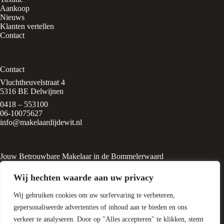
Aankoop
Nieuws
Klanten vertellen
Contact
Contact
Vluchtheuvelstraat 4
5316 BE Delwijnen
0418 – 553100
06-10075627
info@makelaardijdewit.nl
Jouw Betrouwbare Makelaar in de Bommelerwaard
Makelaardij de Wit is een kleinschalig makelaarskantoor in het
Wij hechten waarde aan uw privacy
rustige, groene dorp
Delwijnen, midden in de Bommelerwaard. Het kantoor wordt
Wij gebruiken cookies om uw surfervaring te verbeteren,
geleid door Liesbeth de Wit, een
ervaren makelaar met een passie voor huizen en
gepersonaliseerde advertenties of inhoud aan te bieden en ons
woningtaxatie.
verkeer te analyseren. Door op "Alles accepteren" te klikken, stemt