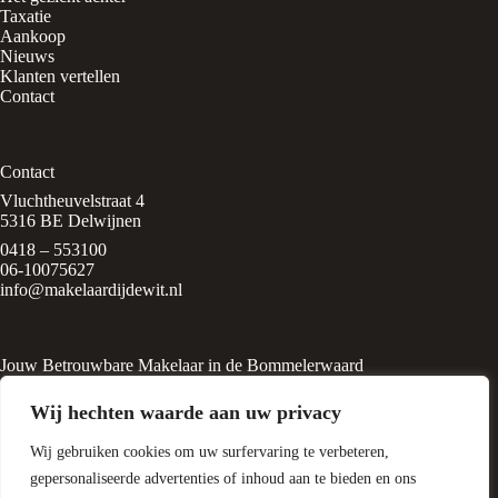
Taxatie
Aankoop
Nieuws
Klanten vertellen
Contact
Contact
Vluchtheuvelstraat 4
5316 BE Delwijnen
0418 – 553100
06-10075627
info@makelaardijdewit.nl
Jouw Betrouwbare Makelaar in de Bommelerwaard
Makelaardij de Wit is een kleinschalig makelaarskantoor in het
Wij hechten waarde aan uw privacy
rustige, groene dorp
Delwijnen, midden in de Bommelerwaard. Het kantoor wordt
Wij gebruiken cookies om uw surfervaring te verbeteren,
geleid door Liesbeth de Wit, een
ervaren makelaar met een passie voor huizen en
gepersonaliseerde advertenties of inhoud aan te bieden en ons
woningtaxatie.