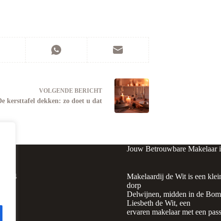
VOLGENDE
BERICHT
De kersttafel dekken: zo doet u dat
Jouw Betrouwbare Makelaar 
raat 4
Makelaardij de Wit is een klei
ijnen
dorp
Delwijnen, midden in de Bomm
Liesbeth de Wit, een
ervaren makelaar met een pass
0