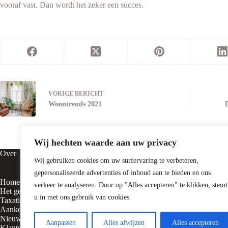
vooraf vast. Dan wordt het zeker een succes.
VORIGE
BERICHT
Woontrends 2021
Wij hechten waarde aan uw privacy
Over
Contact
Wij gebruiken cookies om uw surfervaring te verbeteren,
gepersonaliseerde advertenties of inhoud aan te bieden en ons
Home
Vluchtheuvelst
verkeer te analyseren. Door op "Alles accepteren" te klikken, stemt
Het gezicht achter
5316 BE Delw
u in met ons gebruik van cookies.
Taxatie
Aankoop
Nieuws
0418 – 55310
Aanpassen
Alles afwijzen
Alles accepteren
Klanten vertellen