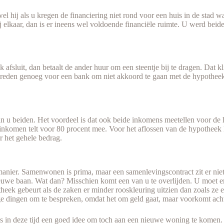
hij als u kregen de financiering niet rond voor een huis in de stad waa
j elkaar, dan is er ineens wel voldoende financiële ruimte. U werd beid
fsluit, dan betaalt de ander huur om een steentje bij te dragen. Dat kli
n reden genoeg voor een bank om niet akkoord te gaan met de hypotheek
u beiden. Het voordeel is dat ook beide inkomens meetellen voor de 
inkomen telt voor 80 procent mee. Voor het aflossen van de hypotheek 
r het gehele bedrag.
manier. Samenwonen is prima, maar een samenlevingscontract zit er niet 
euwe baan. Wat dan? Misschien komt een van u te overlijden. U moet er
ek gebeurt als de zaken er minder rooskleuring uitzien dan zoals ze e
ige dingen om te bespreken, omdat het om geld gaat, maar voorkomt acht
 is in deze tijd een goed idee om toch aan een nieuwe woning te komen