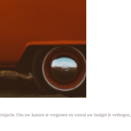
izenjacht. Om uw kansen te vergroten en vooral uw budget te verhogen,