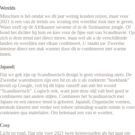
Werelds
Misschien is het omdat we dit jaar weinig konden reizen, maar voor
2021 is een van de trends uw woning een wereldse
look
mee te geven.
Waan uzelf op de Afrikaanse savanne of in de Surinaamse jungle. Of
houd het dichter bij huis en kies voor de fijne rust van Scandinavië. Op
zich is deze trend niet direct nieuw, maar wel als u de verschillende
landen en werelden met elkaar combineert. U maakt uw Zweedse
interieur direct een stuk warmer door dit te combineren met warme
tinten.
Japandi
Dat we gek zijn op Scandinavisch design is geen verrassing meer. De
Zweedse warenhuizen zijn een hit en als u als zoekterm “hoekbank”
invult op Google, vult hij dit bijna vanzelf aan met het woord
“Scandinavisch”. Logisch ook, want juist deze stijl valt heel goed te
combineren met andere stijlen. Combineer het Scandinavisch met
Japans en een nieuwe trend is geboren: Japandi. Organische vormen,
neutrale kleuren met verder een sobere uitstraling waarin ruimte is voor
contrasten qua materialen. Om helemaal zen van te worden.
Cosy
Licht en rond. Dat zijn voor 2021 twee kernwoorden als het gaat om