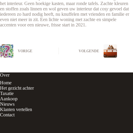
het interieur. Geen hoekige kasten, maar ronde tafels. Zachte kleuren
en stoffen zoals linnen en wol geven uw interieur dat
cosy
gevoel dat
iedereen zo hard nodig heeft, nu knuffelen met vrienden en familie er
even niet meer in zit. Een lichte woning met zachte en simpele
accenten voor een nieuwe, frisse start in 2021.
VORIGE
VOLGENDE
Over
Home
Het gezicht achter
Taxatie
Aankoop
Nieuws
Klanten vertellen
Contact