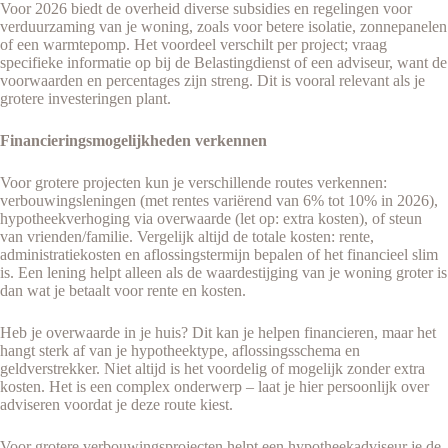
Voor 2026 biedt de overheid diverse subsidies en regelingen voor
verduurzaming van je woning, zoals voor betere isolatie, zonnepanelen
of een warmtepomp. Het voordeel verschilt per project; vraag
specifieke informatie op bij de Belastingdienst of een adviseur, want de
voorwaarden en percentages zijn streng. Dit is vooral relevant als je
grotere investeringen plant.
Financieringsmogelijkheden verkennen
Voor grotere projecten kun je verschillende routes verkennen:
verbouwingsleningen (met rentes variërend van 6% tot 10% in 2026),
hypotheekverhoging via overwaarde (let op: extra kosten), of steun
van vrienden/familie. Vergelijk altijd de totale kosten: rente,
administratiekosten en aflossingstermijn bepalen of het financieel slim
is. Een lening helpt alleen als de waardestijging van je woning groter is
dan wat je betaalt voor rente en kosten.
Heb je overwaarde in je huis? Dit kan je helpen financieren, maar het
hangt sterk af van je hypotheektype, aflossingsschema en
geldverstrekker. Niet altijd is het voordelig of mogelijk zonder extra
kosten. Het is een complex onderwerp – laat je hier persoonlijk over
adviseren voordat je deze route kiest.
Voor grotere verbouwingsprojecten helpt een hypotheekadviseur je de