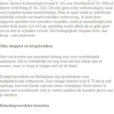
doen: nieuwe kussenslopen (vanaf € 10), een vloerkleed (€ 50–500) of
betere verlichting (€ 30–150). Dit zijn geen echte verbouwingen, maar
wel complete kamer-transformaties. Plan ze apart zodat je onderhoud
duidelijk scheidt van daadwerkelijke verbouwing. Je kunt deze
uitgaven spreiden over meerdere maanden, zodat je maandbudget niet
onder druk komt. Let wel op: spreiding werkt alleen als je geld apart
zet en niet in schulden vervalt. Het belangrijkste: bespaar eerst, dan
koop – niet andersom.
Slim shoppen en hergebruiken
Stel van tevoren een maximum bedrag vast voor tweedehands
aankopen. Het is verleidelijk om nog even dat ene stukje mee te
nemen, maar zo loopt je budget snel uit de hand.
Kringloopwinkels en Marktplaats zijn goudmijnen voor
budgetbewuste verbouwers. Een vintage fauteuil voor € 75 die je zelf
opknapt, kost een fractie van een nieuw exemplaar. Door nieuw te
mixen met tweedehands vind je unieke stukken die karakter geven aan
je interieur.
Belastingvoordelen benutten