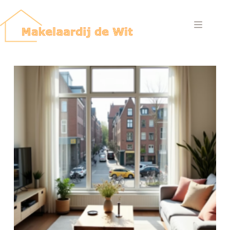
Ga
naar
de
inhoud