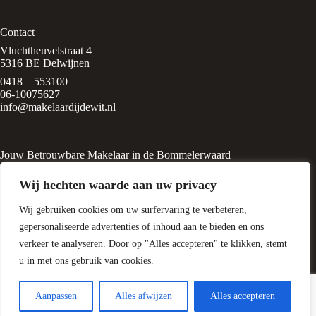
Contact
Vluchtheuvelstraat 4
5316 BE Delwijnen
0418 – 553100
06-10075627
info@makelaardijdewit.nl
Jouw Betrouwbare Makelaar in de Bommelerwaard
Makelaardij de Wit is een kleinschalig makelaarskantoor in het
Wij hechten waarde aan uw privacy
rustige, groene dorp
Delwijnen, midden in de Bommelerwaard. Het kantoor wordt
Wij gebruiken cookies om uw surfervaring te verbeteren,
geleid door Liesbeth de Wit, een
ervaren makelaar met een passie voor huizen en
gepersonaliseerde advertenties of inhoud aan te bieden en ons
woningtaxatie.
verkeer te analyseren. Door op "Alles accepteren" te klikken, stemt
u in met ons gebruik van cookies.
Waar kunnen wij uw meehelpen?
Copyright © 2026 Makelaardij de Wit
-
Algemene
Aanpassen
Alles afwijzen
Alles accepteren
Voorwaarden
-
Sitemap
-
Privacyverklaring
- Ontwikkeld