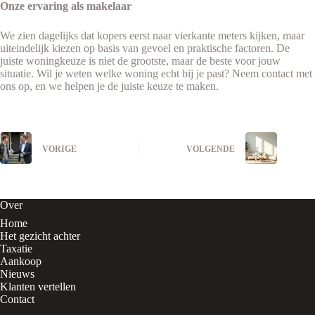
Onze ervaring als makelaar
We zien dagelijks dat kopers eerst naar vierkante meters kijken, maar
uiteindelijk kiezen op basis van gevoel en praktische factoren. De
juiste woningkeuze is niet de grootste, maar de beste voor jouw
situatie. Wil je weten welke woning echt bij je past? Neem contact met
ons op, en we helpen je de juiste keuze te maken.
VORIGE
VOLGENDE
Over
Home
Het gezicht achter
Taxatie
Aankoop
Nieuws
Klanten vertellen
Contact