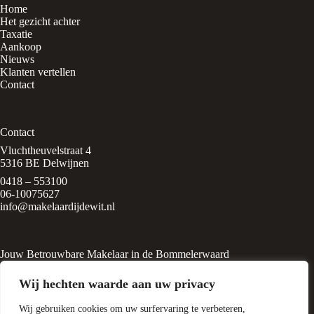
Home
Het gezicht achter
Taxatie
Aankoop
Nieuws
Klanten vertellen
Contact
Contact
Vluchtheuvelstraat 4
5316 BE Delwijnen
0418 – 553100
06-10075627
info@makelaardijdewit.nl
Jouw Betrouwbare Makelaar in de Bommelerwaard
Makelaardij de Wit is een kleinschalig makelaarskantoor in het
Wij hechten waarde aan uw privacy
rustige, groene dorp
Delwijnen, midden in de Bommelerwaard. Het kantoor wordt
Wij gebruiken cookies om uw surfervaring te verbeteren,
geleid door Liesbeth de Wit, een