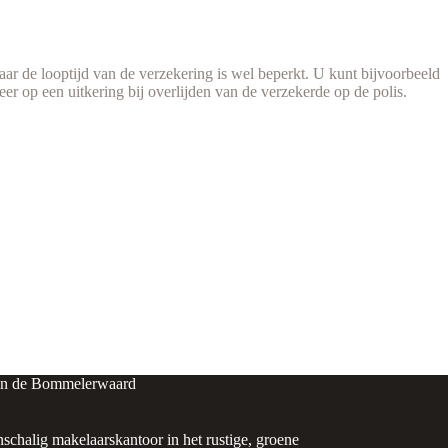
ar de looptijd van de verzekering is wel beperkt. U kunt bijvoorbeeld
er op een uitkering bij overlijden van de verzekerde op de polis.
in de Bommelerwaard
nschalig makelaarskantoor in het rustige, groene