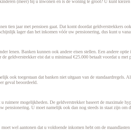
inderen (meer) bij u inwonen en is de woning te groot? U kunt kiezen 
innen tien jaar met pensioen gaat. Dat komt doordat geldverstrekkers 
chijnlijk lager dan het inkomen vóór uw pensionering, dus kunt u va
r lenen. Banken kunnen ook andere eisen stellen. Een andere optie is 
 de geldverstrekker eist dat u minimaal €25.000 betaalt voordat u met 
lijk ook toegestaan dat banken niet uitgaan van de standaardregels. A
per geval beoordeeld.
u ruimere mogelijkheden. De geldverstrekker baseert de maximale hypo
w pensionering. U moet namelijk ook dan nog steeds in staat zijn om d
moet wel aantonen dat u voldoende inkomen hebt om de maandlasten 