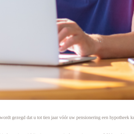
ordt gezegd dat u tot tien jaar vóór uw pensionering een hypotheek ku