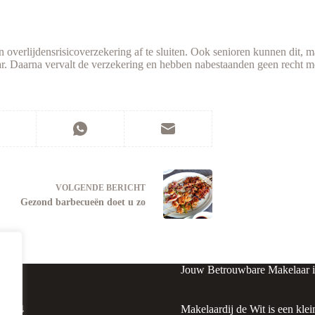
verlijdensrisicoverzekering af te sluiten. Ook senioren kunnen dit, ma
jaar. Daarna vervalt de verzekering en hebben nabestaanden geen recht me
VOLGENDE
BERICHT
Gezond barbecueën doet u zo
Jouw Betrouwbare Makelaar 
raat 4
Makelaardij de Wit is een klei