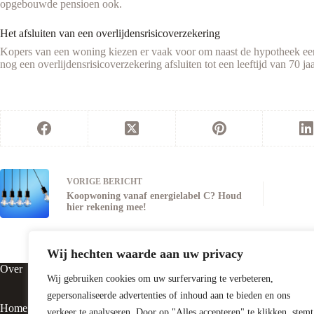
opgebouwde pensioen ook.
Het afsluiten van een overlijdensrisicoverzekering
Kopers van een woning kiezen er vaak voor om naast de hypotheek een o
nog een overlijdensrisicoverzekering afsluiten tot een leeftijd van 70 
VORIGE
BERICHT
Koopwoning vanaf energielabel C? Houd
hier rekening mee!
Wij hechten waarde aan uw privacy
Over
Contact
Wij gebruiken cookies om uw surfervaring te verbeteren,
gepersonaliseerde advertenties of inhoud aan te bieden en ons
Home
Vluchtheuvelst
verkeer te analyseren. Door op "Alles accepteren" te klikken, stemt