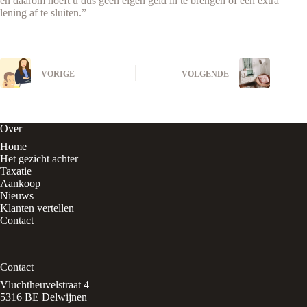
en daarom hoeft u dus geen eigen geld in te brengen of een extra
lening af te sluiten.”
VORIGE
VOLGENDE
Over
Home
Het gezicht achter
Taxatie
Aankoop
Nieuws
Klanten vertellen
Contact
Contact
Vluchtheuvelstraat 4
5316 BE Delwijnen