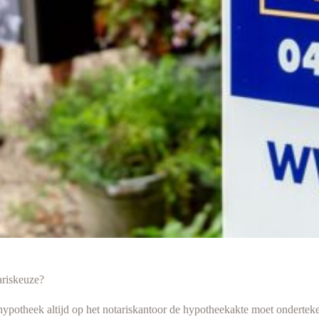
ariskeuze?
en hypotheek altijd op het notariskantoor de hypotheekakte moet ondert