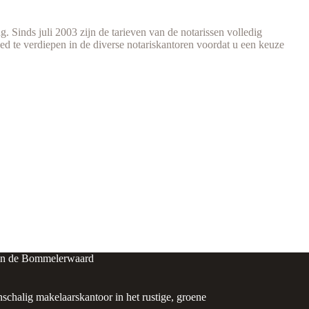
g. Sinds juli 2003 zijn de tarieven van de notarissen volledig
ed te verdiepen in de diverse notariskantoren voordat u een keuze
in de Bommelerwaard
nschalig makelaarskantoor in het rustige, groene