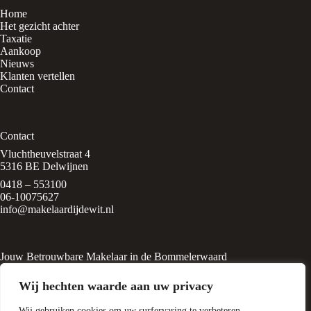
Home
Het gezicht achter
Taxatie
Aankoop
Nieuws
Klanten vertellen
Contact
Contact
Vluchtheuvelstraat 4
5316 BE Delwijnen
0418 – 553100
06-10075627
info@makelaardijdewit.nl
Jouw Betrouwbare Makelaar in de Bommelerwaard
Makelaardij de Wit is een kleinschalig makelaarskantoor in het
Wij hechten waarde aan uw privacy
rustige, groene dorp
Delwijnen, midden in de Bommelerwaard. Het kantoor wordt
Wij gebruiken cookies om uw surfervaring te verbeteren,