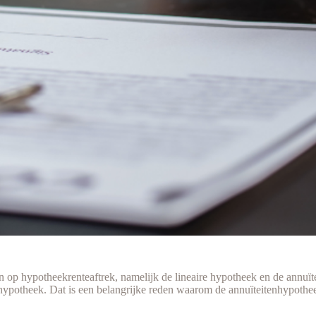
op hypotheekrenteaftrek, namelijk de lineaire hypotheek en de annuït
itenhypotheek. Dat is een belangrijke reden waarom de annuïteitenhypoth