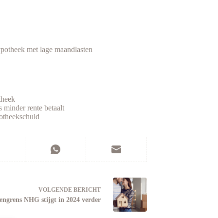
hypotheek met lage maandlasten
theek
s minder rente betaalt
potheekschuld
VOLGENDE
BERICHT
engrens NHG stijgt in 2024 verder