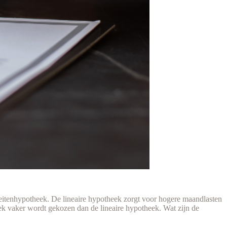
eitenhypotheek. De lineaire hypotheek zorgt voor hogere maandlasten
eek vaker wordt gekozen dan de lineaire hypotheek. Wat zijn de