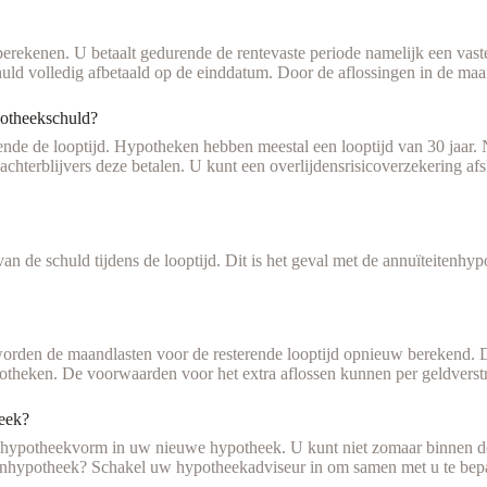
erekenen. U betaalt gedurende de rentevaste periode namelijk een vaste
ld volledig afbetaald op de einddatum. Door de aflossingen in de maand
potheekschuld?
nde de looptijd. Hypotheken hebben meestal een looptijd van 30 jaar. N
achterblijvers deze betalen. U kunt een overlijdensrisicoverzekering afs
n de schuld tijdens de looptijd. Dit is het geval met de annuïteitenhyp
 worden de maandlasten voor de resterende looptijd opnieuw berekend. D
otheken. De voorwaarden voor het extra aflossen kunnen per geldverst
heek?
e hypotheekvorm in uw nieuwe hypotheek. U kunt niet zomaar binnen d
itenhypotheek? Schakel uw hypotheekadviseur in om samen met u te bepal