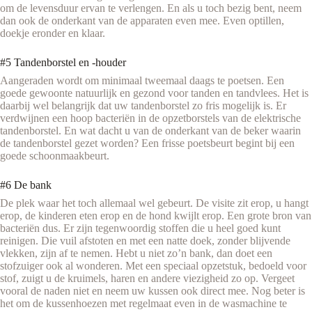
om de levensduur ervan te verlengen. En als u toch bezig bent, neem
dan ook de onderkant van de apparaten even mee. Even optillen,
doekje eronder en klaar.
#5 Tandenborstel en -houder
Aangeraden wordt om minimaal tweemaal daags te poetsen. Een
goede gewoonte natuurlijk en gezond voor tanden en tandvlees. Het is
daarbij wel belangrijk dat uw tandenborstel zo fris mogelijk is. Er
verdwijnen een hoop bacteriën in de opzetborstels van de elektrische
tandenborstel. En wat dacht u van de onderkant van de beker waarin
de tandenborstel gezet worden? Een frisse poetsbeurt begint bij een
goede schoonmaakbeurt.
#6 De bank
De plek waar het toch allemaal wel gebeurt. De visite zit erop, u hangt
erop, de kinderen eten erop en de hond kwijlt erop. Een grote bron van
bacteriën dus. Er zijn tegenwoordig stoffen die u heel goed kunt
reinigen. Die vuil afstoten en met een natte doek, zonder blijvende
vlekken, zijn af te nemen. Hebt u niet zo’n bank, dan doet een
stofzuiger ook al wonderen. Met een speciaal opzetstuk, bedoeld voor
stof, zuigt u de kruimels, haren en andere viezigheid zo op. Vergeet
vooral de naden niet en neem uw kussen ook direct mee. Nog beter is
het om de kussenhoezen met regelmaat even in de wasmachine te