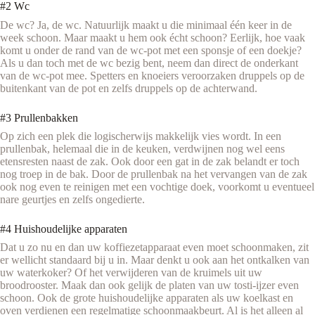
#2 Wc
De wc? Ja, de wc. Natuurlijk maakt u die minimaal één keer in de
week schoon. Maar maakt u hem ook écht schoon? Eerlijk, hoe vaak
komt u onder de rand van de wc-pot met een sponsje of een doekje?
Als u dan toch met de wc bezig bent, neem dan direct de onderkant
van de wc-pot mee. Spetters en knoeiers veroorzaken druppels op de
buitenkant van de pot en zelfs druppels op de achterwand.
#3 Prullenbakken
Op zich een plek die logischerwijs makkelijk vies wordt. In een
prullenbak, helemaal die in de keuken, verdwijnen nog wel eens
etensresten naast de zak. Ook door een gat in de zak belandt er toch
nog troep in de bak. Door de prullenbak na het vervangen van de zak
ook nog even te reinigen met een vochtige doek, voorkomt u eventueel
nare geurtjes en zelfs ongedierte.
#4 Huishoudelijke apparaten
Dat u zo nu en dan uw koffiezetapparaat even moet schoonmaken, zit
er wellicht standaard bij u in. Maar denkt u ook aan het ontkalken van
uw waterkoker? Of het verwijderen van de kruimels uit uw
broodrooster. Maak dan ook gelijk de platen van uw tosti-ijzer even
schoon. Ook de grote huishoudelijke apparaten als uw koelkast en
oven verdienen een regelmatige schoonmaakbeurt. Al is het alleen al