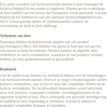
Een ander voordeel van luchtzuiverende planten is hun vermogen de
luchtvochtigheid in een ruimte te reguleren. Planten geven waterdamp
af door middel van een proces dat transpiratie wordt genoemd, wat kan
helpen bij het handhaven van een optimaal luchtvochtigheidsniveau.
Dit is vooral gunstig tijdens de wintermaanden wanneer de
verwarming de lucht in huis uitdroogt.
Verbeteren van sfeer
Daarnaast hebben luchtzuiverende planten ook een positief
psychologisch effect. Het hebben van groen in huis kan een gevoel
van rust en welzijn bevorderen. Planten kunnen de algehele sfeer
verbeteren en stress verminderen, waardoor ze een positieve invloed
hebben op onze gemoedstoestand en gezondheid.
Realistisch
Aan de andere kant moeten we realistisch blijven over de beperkingen
van luchtzuiverende planten. Hoewel ze enige verontreinigende stoffen
kunnen verminderen, zijn ze niet in staat alle schadelijke stoffen uit de
lucht te verwijderen. De luchtkwaliteit binnenshuis wordt beïnvloed
door vele factoren, waaronder ventilatie, vervuilingsbronnen en de
algemene hygiëne in huis. Het is belangrijk een gezonde leefomgeving
te handhaven door regelmatig te ventileren, schoon te maken en
potentieel schadelijke bronnen te vermijden.