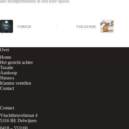
alle luchtproblemen in één keer oplost.
VORIGE
VOLGENDE
Over
Home
Het gezicht achter
Taxatie
Aankoop
Nieuws
Klanten vertellen
Contact
Contact
Vluchtheuvelstraat 4
5316 BE Delwijnen
0418 – 553100