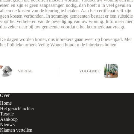
eisen en zijn er geen aanpassingen nodig, dan hoeft u in veel gevallen
alleen de kosten van de keuring te betalen. Aan het certificaat zelf zijn
geen kosten verbonden. In sommige gemeenten bestaat er een subsidie
voor het verbeteren van de beveiliging van uw woning. Informeer hier
dus zeker naar bij uw gemeente voordat u het keurmerk aanvraagt.
De dagen worden korter, dus inbrekers gaan weer op boevenpad. Met
het Politiekeurmerk Veilig Wonen houdt u de inbrekers buiten.
VORIGE
VOLGENDE
Over
Home
Het gezicht achter
Taxatie
Aankoop
Nieuws
Klanten vertellen