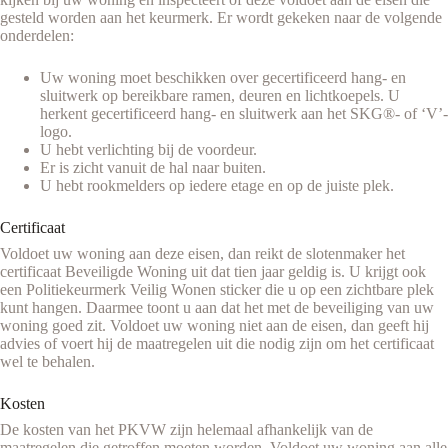
gesteld worden aan het keurmerk. Er wordt gekeken naar de volgende
onderdelen:
Uw woning moet beschikken over gecertificeerd hang- en
sluitwerk op bereikbare ramen, deuren en lichtkoepels. U
herkent gecertificeerd hang- en sluitwerk aan het SKG®- of ‘V’-
logo.
U hebt verlichting bij de voordeur.
Er is zicht vanuit de hal naar buiten.
U hebt rookmelders op iedere etage en op de juiste plek.
Certificaat
Voldoet uw woning aan deze eisen, dan reikt de slotenmaker het
certificaat Beveiligde Woning uit dat tien jaar geldig is. U krijgt ook
een Politiekeurmerk Veilig Wonen sticker die u op een zichtbare plek
kunt hangen. Daarmee toont u aan dat het met de beveiliging van uw
woning goed zit. Voldoet uw woning niet aan de eisen, dan geeft hij
advies of voert hij de maatregelen uit die nodig zijn om het certificaat
wel te behalen.
Kosten
De kosten van het PKVW zijn helemaal afhankelijk van de
maatregelen die getroffen moeten worden. Voldoet uw woning aan alle