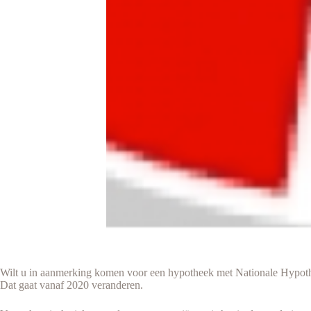
Wilt u in aanmerking komen voor een hypotheek met Nationale Hypothe
Dat gaat vanaf 2020 veranderen.