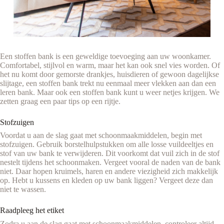
Een stoffen bank is een geweldige toevoeging aan uw woonkamer.
Comfortabel, stijlvol en warm, maar het kan ook snel vies worden. Of
het nu komt door gemorste drankjes, huisdieren of gewoon dagelijkse
slijtage, een stoffen bank trekt nu eenmaal meer vlekken aan dan een
leren bank. Maar ook een stoffen bank kunt u weer netjes krijgen. We
zetten graag een paar tips op een rijtje.
Stofzuigen
Voordat u aan de slag gaat met schoonmaakmiddelen, begin met
stofzuigen. Gebruik borstelhulpstukken om alle losse vuildeeltjes en
stof van uw bank te verwijderen. Dit voorkomt dat vuil zich in de stof
nestelt tijdens het schoonmaken. Vergeet vooral de naden van de bank
niet. Daar hopen kruimels, haren en andere viezigheid zich makkelijk
op. Hebt u kussens en kleden op uw bank liggen? Vergeet deze dan
niet te wassen.
Raadpleeg het etiket
Zodra u aan de slag gaat met schoonmaakmiddelen, controleer altijd