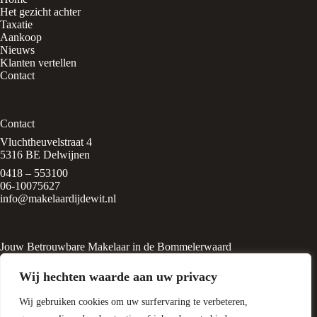
Het gezicht achter
Taxatie
Aankoop
Nieuws
Klanten vertellen
Contact
Contact
Vluchtheuvelstraat 4
5316 BE Delwijnen
0418 – 553100
06-10075627
info@makelaardijdewit.nl
Jouw Betrouwbare Makelaar in de Bommelerwaard
Makelaardij de Wit is een kleinschalig makelaarskantoor in het
Wij hechten waarde aan uw privacy
rustige, groene dorp
Delwijnen, midden in de Bommelerwaard. Het kantoor wordt
Wij gebruiken cookies om uw surfervaring te verbeteren,
geleid door Liesbeth de Wit, een
ervaren makelaar met een passie voor huizen en