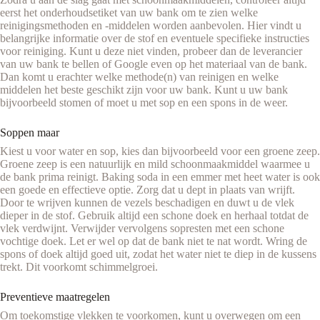
eerst het onderhoudsetiket van uw bank om te zien welke
reinigingsmethoden en -middelen worden aanbevolen. Hier vindt u
belangrijke informatie over de stof en eventuele specifieke instructies
voor reiniging. Kunt u deze niet vinden, probeer dan de leverancier
van uw bank te bellen of Google even op het materiaal van de bank.
Dan komt u erachter welke methode(n) van reinigen en welke
middelen het beste geschikt zijn voor uw bank. Kunt u uw bank
bijvoorbeeld stomen of moet u met sop en een spons in de weer.
Soppen maar
Kiest u voor water en sop, kies dan bijvoorbeeld voor een groene zeep.
Groene zeep is een natuurlijk en mild schoonmaakmiddel waarmee u
de bank prima reinigt. Baking soda in een emmer met heet water is ook
een goede en effectieve optie. Zorg dat u dept in plaats van wrijft.
Door te wrijven kunnen de vezels beschadigen en duwt u de vlek
dieper in de stof. Gebruik altijd een schone doek en herhaal totdat de
vlek verdwijnt. Verwijder vervolgens sopresten met een schone
vochtige doek. Let er wel op dat de bank niet te nat wordt. Wring de
spons of doek altijd goed uit, zodat het water niet te diep in de kussens
trekt. Dit voorkomt schimmelgroei.
Preventieve maatregelen
Om toekomstige vlekken te voorkomen, kunt u overwegen om een