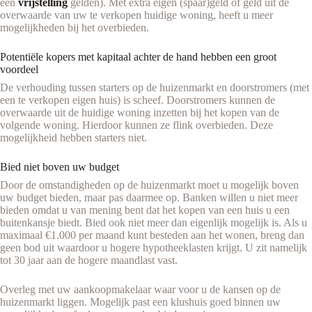
een
vrijstelling
gelden). Met extra eigen (spaar)geld of geld uit de
overwaarde van uw te verkopen huidige woning, heeft u meer
mogelijkheden bij het overbieden.
Potentiële kopers met kapitaal achter de hand hebben een groot
voordeel
De verhouding tussen starters op de huizenmarkt en doorstromers (met
een te verkopen eigen huis) is scheef. Doorstromers kunnen de
overwaarde uit de huidige woning inzetten bij het kopen van de
volgende woning. Hierdoor kunnen ze flink overbieden. Deze
mogelijkheid hebben starters niet.
Bied niet boven uw budget
Door de omstandigheden op de huizenmarkt moet u mogelijk boven
uw budget bieden, maar pas daarmee op. Banken willen u niet meer
bieden omdat u van mening bent dat het kopen van een huis u een
buitenkansje biedt. Bied ook niet meer dan eigenlijk mogelijk is. Als u
maximaal €1.000 per maand kunt besteden aan het wonen, breng dan
geen bod uit waardoor u hogere hypotheeklasten krijgt. U zit namelijk
tot 30 jaar aan de hogere maandlast vast.
Overleg met uw aankoopmakelaar waar voor u de kansen op de
huizenmarkt liggen. Mogelijk past een klushuis goed binnen uw