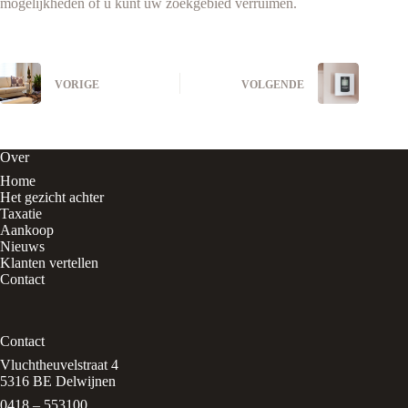
mogelijkheden of u kunt uw zoekgebied verruimen.
VORIGE
VOLGENDE
Over
Home
Het gezicht achter
Taxatie
Aankoop
Nieuws
Klanten vertellen
Contact
Contact
Vluchtheuvelstraat 4
5316 BE Delwijnen
0418 – 553100