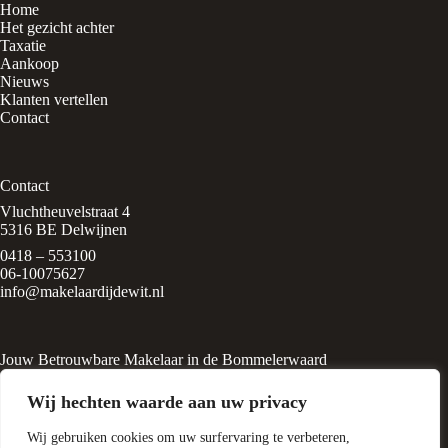
Home
Het gezicht achter
Taxatie
Aankoop
Nieuws
Klanten vertellen
Contact
Contact
Vluchtheuvelstraat 4
5316 BE Delwijnen
0418 – 553100
06-10075627
info@makelaardijdewit.nl
Jouw Betrouwbare Makelaar in de Bommelerwaard
Makelaardij de Wit is een kleinschalig makelaarskantoor in het
Wij hechten waarde aan uw privacy
rustige, groene dorp
Delwijnen, midden in de Bommelerwaard. Het kantoor wordt
Wij gebruiken cookies om uw surfervaring te verbeteren,
geleid door Liesbeth de Wit, een