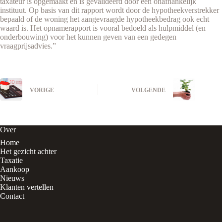
taxateur is opgemaakt én is gevalideerd door een onafhankelijk
instituut. Op basis van dit rapport wordt door de hypotheekverstrekker
bepaald of de woning het aangevraagde hypotheekbedrag ook echt
waard is. Het opnamerapport is vooral bedoeld als hulpmiddel (en
onderbouwing) voor het kunnen geven van een gedegen
vraagprijsadvies.”
VORIGE
VOLGENDE
Over
Home
Het gezicht achter
Taxatie
Aankoop
Nieuws
Klanten vertellen
Contact