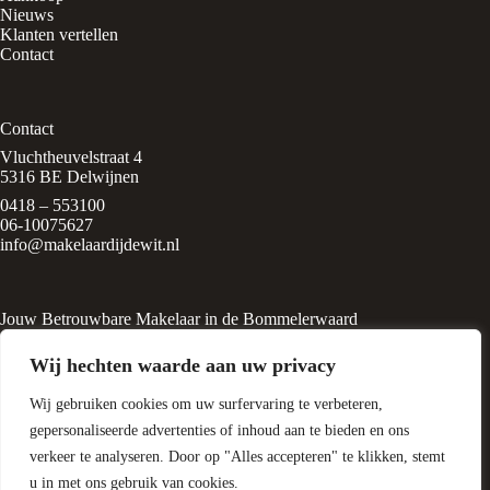
Nieuws
Klanten vertellen
Contact
Contact
Vluchtheuvelstraat 4
5316 BE Delwijnen
0418 – 553100
06-10075627
info@makelaardijdewit.nl
Jouw Betrouwbare Makelaar in de Bommelerwaard
Makelaardij de Wit is een kleinschalig makelaarskantoor in het
Wij hechten waarde aan uw privacy
rustige, groene dorp
Delwijnen, midden in de Bommelerwaard. Het kantoor wordt
Wij gebruiken cookies om uw surfervaring te verbeteren,
geleid door Liesbeth de Wit, een
ervaren makelaar met een passie voor huizen en
gepersonaliseerde advertenties of inhoud aan te bieden en ons
woningtaxatie.
verkeer te analyseren. Door op "Alles accepteren" te klikken, stemt
u in met ons gebruik van cookies.