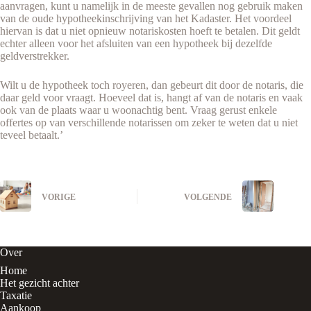
aanvragen, kunt u namelijk in de meeste gevallen nog gebruik maken
van de oude hypotheekinschrijving van het Kadaster. Het voordeel
hiervan is dat u niet opnieuw notariskosten hoeft te betalen. Dit geldt
echter alleen voor het afsluiten van een hypotheek bij dezelfde
geldverstrekker.
Wilt u de hypotheek toch royeren, dan gebeurt dit door de notaris, die
daar geld voor vraagt. Hoeveel dat is, hangt af van de notaris en vaak
ook van de plaats waar u woonachtig bent. Vraag gerust enkele
offertes op van verschillende notarissen om zeker te weten dat u niet
teveel betaalt.’
VORIGE
VOLGENDE
Over
Home
Het gezicht achter
Taxatie
Aankoop