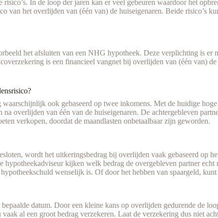
 risico’s. In de loop der jaren kan er veel gebeuren waardoor het opbr
risico van het overlijden van (één van) de huiseigenaren. Beide risico’s k
oorbeeld het afsluiten van een NHG hypotheek. Deze verplichting is er n
isicoverzekering is een financieel vangnet bij overlijden van (één van)
densrisico?
 waarschijnlijk ook gebaseerd op twee inkomens. Met de huidige hoge 
an na overlijden van één van de huiseigenaren. De achtergebleven partne
s moeten verkopen, doordat de maandlasten onbetaalbaar zijn geworden.
fgesloten, wordt het uitkeringsbedrag bij overlijden vaak gebaseerd op 
de hypotheekadviseur kijken welk bedrag de overgebleven partner echt 
hypotheekschuld wenselijk is. Of door het hebben van spaargeld, kunt 
een bepaalde datum. Door een kleine kans op overlijden gedurende de lo
u vaak al een groot bedrag verzekeren. Laat de verzekering dus niet a