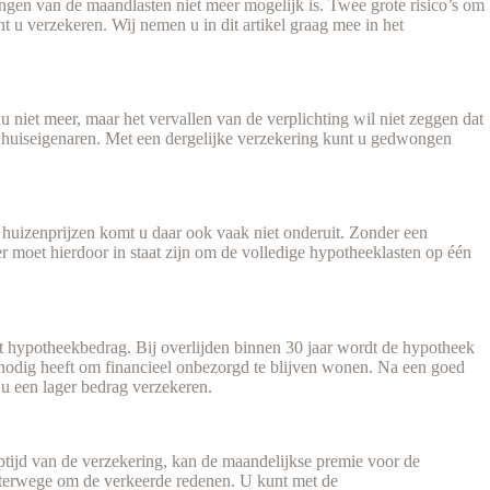
engen van de maandlasten niet meer mogelijk is. Twee grote risico’s om
unt u verzekeren. Wij nemen u in dit artikel graag mee in het
u niet meer, maar het vervallen van de verplichting wil niet zeggen dat
 de huiseigenaren. Met een dergelijke verzekering kunt u gedwongen
huizenprijzen komt u daar ook vaak niet onderuit. Zonder een
r moet hierdoor in staat zijn om de volledige hypotheeklasten op één
het hypotheekbedrag. Bij overlijden binnen 30 jaar wordt de hypotheek
nodig heeft om financieel onbezorgd te blijven wonen. Na een goed
u een lager bedrag verzekeren.
optijd van de verzekering, kan de maandelijkse premie voor de
chterwege om de verkeerde redenen. U kunt met de