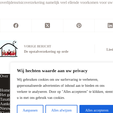
overlijdensrisicoverzekering namelijk veel ellende voorkomen voor uw
VORIGE
BERICHT
Lies
De opstalverzekering op orde
Wij hechten waarde aan uw privacy
Over
Contact
Wij gebruiken cookies om uw surfervaring te verbeteren,
gepersonaliseerde advertenties of inhoud aan te bieden en ons
Home
Vluchtheuvelst
verkeer te analyseren. Door op "Alles accepteren" te klikken, stemt
Het gezicht achter
5316 BE Delw
u in met ons gebruik van cookies.
Taxatie
Aankoop
Nieuws
0418 – 55310
Aanpassen
Alles afwijzen
Alles accepteren
Klanten vertellen