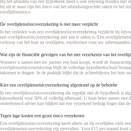
Bij het afsluiten van een hypotheek moet u ook rekening houden met de
bij stil te staan zijn het risico van het arbeidsongeschikt raken en het 
overlijdensrisico.
De overlijdensrisicoverzekering is niet meer verplicht
In het verleden was een overlijdensrisicoverzekering verplicht bij bijv
een overlijdensrisicoverzekering niet aan te raden is. Een overlijdensr
verkoop van het huis na overlijden, voorkomen voor uw nabestaanden.
Wat zijn de financiële gevolgen van het niet verzekeren van het overlij
Wanneer u samen met uw partner een huis koopt, wordt de financiering
overlijdensrisicoverzekering blijft de volledige hypotheekschuld besta
inkomen te dragen. In de praktijk blijkt dat de achterblijvers het hui
Kies een overlijdensrisicoverzekering afgestemd op de behoefte
In een overlijdensrisicoverzekering die tegelijk met de hypotheek is a
bijvoorbeeld voor 50% of volledig afbetaald. U kunt beter samen met 
onderbouwd advies kan blijken dat een verzekerd bedrag hoger dan de 
Tegen lage kosten een groot risico verzekeren
Een overlijdensrisicoverzekering keert alleen uit bij overlijden vóór 
overlijdensrisicoverzekering erg meevallen. Voor €15 per maand kunt 