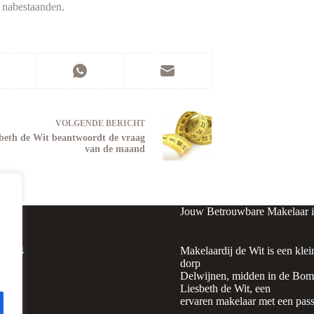
 nabestaanden.
VOLGENDE
BERICHT
beth de Wit beantwoordt de vraag
van de maand
Jouw Betrouwbare Makelaar 
raat 4
Makelaardij de Wit is een klei
ijnen
dorp
Delwijnen, midden in de Bomm
Liesbeth de Wit, een
ervaren makelaar met een pass
0