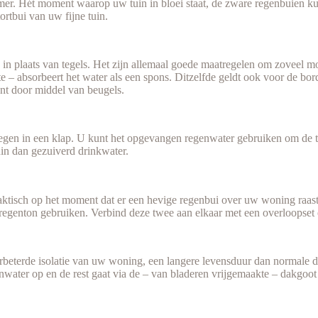
omer. Hét moment waarop uw tuin in bloei staat, de zware regenbuien k
ortbui van uw fijne tuin.
 in plaats van tegels. Het zijn allemaal goede maatregelen om zoveel m
 – absorbeert het water als een spons. Ditzelfde geldt ook voor de bo
unt door middel van beugels.
gen in een klap. U kunt het opgevangen regenwater gebruiken om de tuin
in dan gezuiverd drinkwater.
praktisch op het moment dat er een hevige regenbui over uw woning raas
regenton gebruiken. Verbind deze twee aan elkaar met een overloopset e
erbeterde isolatie van uw woning, een langere levensduur dan normale 
nwater op en de rest gaat via de – van bladeren vrijgemaakte – dakgoot