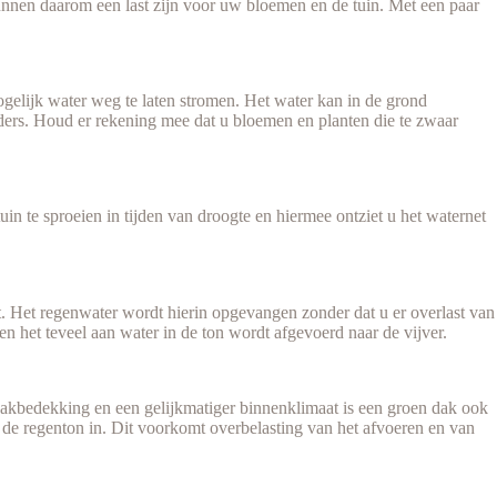
unnen daarom een last zijn voor uw bloemen en de tuin. Met een paar
ogelijk water weg te laten stromen. Het water kan in de grond
rders. Houd er rekening mee dat u bloemen en planten die te zwaar
 te sproeien in tijden van droogte en hiermee ontziet u het waternet
t. Het regenwater wordt hierin opgevangen zonder dat u er overlast van
n het teveel aan water in de ton wordt afgevoerd naar de vijver.
dakbedekking en een gelijkmatiger binnenklimaat is een groen dak ook
 de regenton in. Dit voorkomt overbelasting van het afvoeren en van