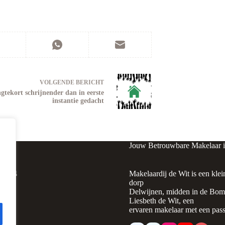
VOLGENDE
BERICHT
tekort schrijnender dan in eerste
instantie gedacht
Jouw Betrouwbare Makelaar 
raat 4
Makelaardij de Wit is een klei
ijnen
dorp
Delwijnen, midden in de Bomm
Liesbeth de Wit, een
ervaren makelaar met een pass
0