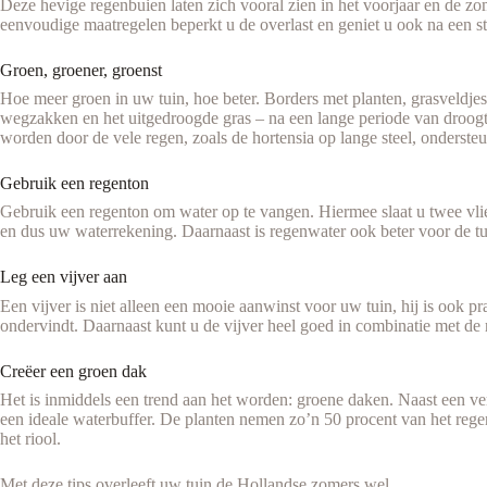
Deze hevige regenbuien laten zich vooral zien in het voorjaar en de z
eenvoudige maatregelen beperkt u de overlast en geniet u ook na een st
Groen, groener, groenst
Hoe meer groen in uw tuin, hoe beter. Borders met planten, grasveldjes
wegzakken en het uitgedroogde gras – na een lange periode van droogte
worden door de vele regen, zoals de hortensia op lange steel, onderste
Gebruik een regenton
Gebruik een regenton om water op te vangen. Hiermee slaat u twee vlie
en dus uw waterrekening. Daarnaast is regenwater ook beter voor de tu
Leg een vijver aan
Een vijver is niet alleen een mooie aanwinst voor uw tuin, hij is ook 
ondervindt. Daarnaast kunt u de vijver heel goed in combinatie met de 
Creëer een groen dak
Het is inmiddels een trend aan het worden: groene daken. Naast een v
een ideale waterbuffer. De planten nemen zo’n 50 procent van het rege
het riool.
Met deze tips overleeft uw tuin de Hollandse zomers wel.