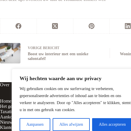
VORIGE
BERICHT
Boost uw interieur met een unieke
Woning
salontafel!
Wij hechten waarde aan uw privacy
Over
Contact
Wij gebruiken cookies om uw surfervaring te verbeteren,
gepersonaliseerde advertenties of inhoud aan te bieden en ons
Home
Vluchtheuvelst
verkeer te analyseren. Door op "Alles accepteren" te klikken, stemt
Het gezicht achter
5316 BE Delw
u in met ons gebruik van cookies.
Taxatie
Aankoop
Nieuws
0418 – 55310
Aanpassen
Alles afwijzen
Alles accepteren
Klanten vertellen
06-10075627